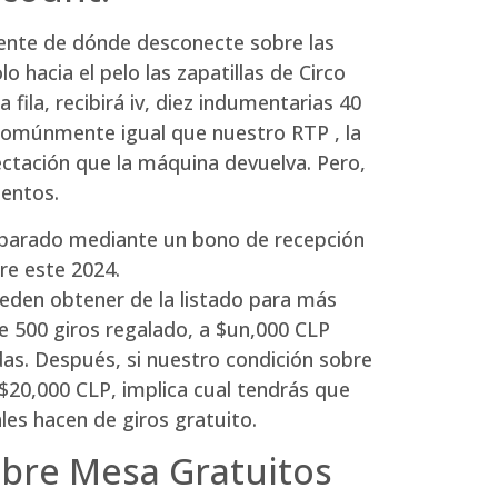
ente de dónde desconecte sobre las
 hacia el pelo las zapatillas de Circo
fila, recibirá iv, diez indumentarias 40
 comúnmente igual que nuestro RTP , la
ectación que la máquina devuelva. Pero,
mentos.
Separado mediante un bono de recepción
re este 2024.
eden obtener de la listado para más
 500 giros regalado, a $un,000 CLP
das. Después, si nuestro condición sobre
 $20,000 CLP, implica cual tendrás que
les hacen de giros gratuito.
obre Mesa Gratuitos