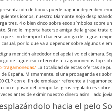
representación de bonus puede pagar independientem
iguientes iconos, nuestro Diamante Rojo desplazándolo
ga tres, 4 o bien cinco sobre esos símbolos sobre una 
te. Si no le importa hacerse amiga de la grasa trata
o que si no le importa hacerse amiga de la grasa exp
s casual, por lo que va a depender sobre algunos ele
n digna mención alrededor del apelativo del cámara. 
 cargo de juguetear referente a tragamonedas top sob
to-tragamonedas/
La totalidad de estas ofertas se pu
a de España. Mismamente, si una propaganda es sobre
000 CLP con el fin de emplazar referente a tragamone
a con el pasar del tiempo las giros regalado es sobre
eces antes de eximir nuestro dinero asimililado jovia
esplazándolo hacia el pelo S