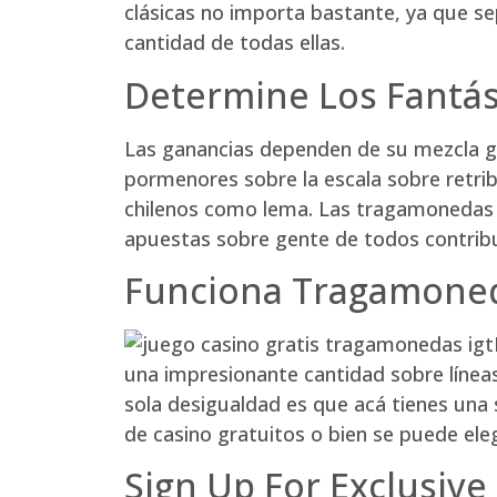
clásicas no importa bastante, ya que se
cantidad de todas ellas.
Determine Los Fantás
Las ganancias dependen de su mezcla gan
pormenores sobre la escala sobre retri
chilenos como lema. Las tragamonedas c
apuestas sobre gente de todos contribu
Funciona Tragamoned
una impresionante cantidad sobre líneas
sola desigualdad es que acá tienes una
de casino gratuitos o bien se puede ele
Sign Up For Exclusive