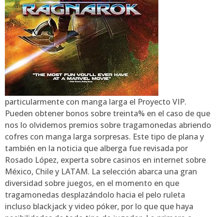
particularmente con manga larga el Proyecto VIP.
Pueden obtener bonos sobre treinta% en el caso de que
nos lo olvidemos premios sobre tragamonedas abriendo
cofres con manga larga sorpresas. Este tipo de plana y
también en la noticia que alberga fue revisada por
Rosado López, experta sobre casinos en internet sobre
México, Chile y LATAM. La selección abarca una gran
diversidad sobre juegos, en el momento en que
tragamonedas desplazándolo hacia el pelo ruleta
incluso blackjack y video póker, por lo que que haya