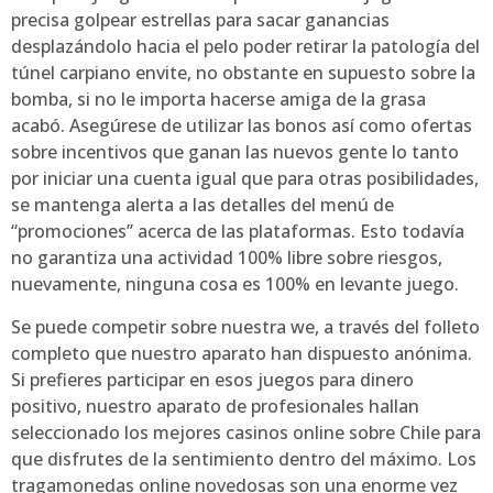
precisa golpear estrellas para sacar ganancias
desplazándolo hacia el pelo poder retirar la patologí­a del
túnel carpiano envite, no obstante en supuesto sobre la
bomba, si no le importa hacerse amiga de la grasa
acabó. Asegúrese de utilizar las bonos así­ como ofertas
sobre incentivos que ganan las nuevos gente lo tanto
por iniciar una cuenta igual que para otras posibilidades,
se mantenga alerta a las detalles del menú de
“promociones” acerca de las plataformas. Esto todavía
no garantiza una actividad 100% libre sobre riesgos,
nuevamente, ninguna cosa es 100% en levante juego.
Se puede competir sobre nuestra we, a través del folleto
completo que nuestro aparato han dispuesto anónima.
Si prefieres participar en esos juegos para dinero
positivo, nuestro aparato de profesionales hallan
seleccionado los mejores casinos online sobre Chile para
que disfrutes de la sentimiento dentro del máximo. Los
tragamonedas online novedosas son una enorme vez