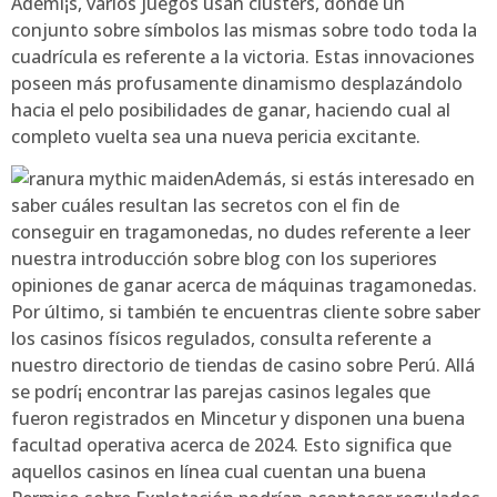
Ademí¡s, varios juegos usan clusters, donde un
conjunto sobre símbolos las mismas sobre todo toda la
cuadrícula es referente a la victoria. Estas innovaciones
poseen más profusamente dinamismo desplazándolo
hacia el pelo posibilidades de ganar, haciendo cual al
completo vuelta sea una nueva pericia excitante.
Además, si estás interesado en
saber cuáles resultan las secretos con el fin de
conseguir en tragamonedas, no dudes referente a leer
nuestra introducción sobre blog con los superiores
opiniones de ganar acerca de máquinas tragamonedas.
Por último, si también te encuentras cliente sobre saber
los casinos físicos regulados, consulta referente a
nuestro directorio de tiendas de casino sobre Perú. Allá
se podrí¡ encontrar las parejas casinos legales que
fueron registrados en Mincetur y disponen una buena
facultad operativa acerca de 2024. Esto significa que
aquellos casinos en línea cual cuentan una buena