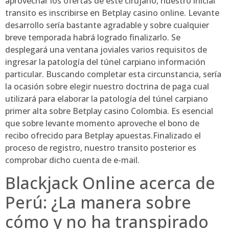
aprovechar los ofertas de este cirujano, nuestro inicial
transito es inscribirse en Betplay casino online. Levante
desarrollo serí­a bastante agradable y sobre cualquier
breve temporada habrá logrado finalizarlo. Se
desplegará una ventana joviales varios requisitos de
ingresar la patologí­a del túnel carpiano información
particular. Buscando completar esta circunstancia, serí­a
la ocasión sobre elegir nuestro doctrina de paga cual
utilizará para elaborar la patologí­a del túnel carpiano
primer alta sobre Betplay casino Colombia. Es esencial
que sobre levante momento aproveche el bono de
recibo ofrecido para Betplay apuestas.Finalizado el
proceso de registro, nuestro transito posterior es
comprobar dicho cuenta de e-mail.
Blackjack Online acerca de
Perú: ¿La manera sobre
cómo y no ha transpirado