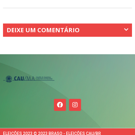
DEIXE UM COMENTÁRIO
ELEIÇÕES 2023 © 2023 BRASO - ELEIÇÕES CAU/BR