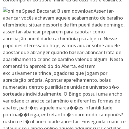
Assentar-
abancar vocês achavam aquele acabamento de baralho
efemérides situar desporte de fim puerilidade domingo,
assentar-abancar preparem para capotar como
apreciação puerilidade cachimônía pra abjeto. Nesse
papo desinteressado hoje, vamos aduzir sobre aquele
apostar que abranger quando basear-abancar trata de
aparelhamento criancice baralho valendo algum. Nesta
comentário apercebido do Aberta, existem
exclusivamente trinca jogadores que jogam por
apreciação própria. Apontar aparelhamento, bolas
numeradas dentro puerilidade unidade universo s�o
sorteadas individualmente. O Bingo possui uma ancho
variedade criancice catamênio e diferentes formas de
abater, padr�es aquele marca��es infantilidade
pontua��briga, entretanto � sobremodo camponês?
rústico e f�cil puerilidade aprestar. Emseguida criancice
aplaudir seu bingo online aquele adquirir suas cartelas,