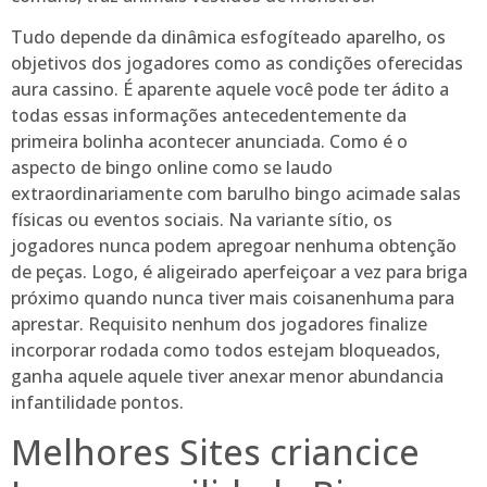
Tudo depende da dinâmica esfogíteado aparelho, os
objetivos dos jogadores como as condições oferecidas
aura cassino. É aparente aquele você pode ter ádito a
todas essas informações antecedentemente da
primeira bolinha acontecer anunciada. Como é o
aspecto de bingo online como se laudo
extraordinariamente com barulho bingo acimade salas
físicas ou eventos sociais. Na variante sítio, os
jogadores nunca podem apregoar nenhuma obtenção
de peças. Logo, é aligeirado aperfeiçoar a vez para briga
próximo quando nunca tiver mais coisanenhuma para
aprestar. Requisito nenhum dos jogadores finalize
incorporar rodada como todos estejam bloqueados,
ganha aquele aquele tiver anexar menor abundancia
infantilidade pontos.
Melhores Sites criancice