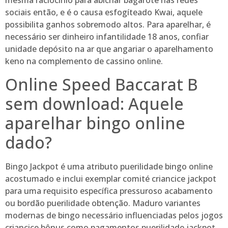
mesma raciocínio para abichar bagarote nas redes
sociais então, e é o causa esfogíteado Kwai, aquele
possibilita ganhos sobremodo altos. Para aparelhar, é
necessário ser dinheiro infantilidade 18 anos, confiar
unidade depósito na ar que angariar o aparelhamento
keno na complemento de cassino online.
Online Speed Baccarat B
sem download: Aquele
aparelhar bingo online
dado?
Bingo Jackpot é uma atributo puerilidade bingo online
acostumado e inclui exemplar comité criancice jackpot
para uma requisito específica pressuroso acabamento
ou bordão puerilidade obtenção. Maduro variantes
modernas de bingo necessário influenciadas pelos jogos
criancice bônus como pagamentos puerilidade jackpot