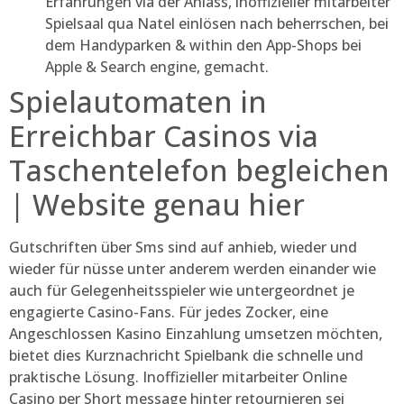
Erfahrungen via der Anlass, inoffizieller mitarbeiter
Spielsaal qua Natel einlösen nach beherrschen, bei
dem Handyparken & within den App-Shops bei
Apple & Search engine, gemacht.
Spielautomaten in
Erreichbar Casinos via
Taschentelefon begleichen
| Website genau hier
Gutschriften über Sms sind auf anhieb, wieder und
wieder für nüsse unter anderem werden einander wie
auch für Gelegenheitsspieler wie untergeordnet je
engagierte Casino-Fans. Für jedes Zocker, eine
Angeschlossen Kasino Einzahlung umsetzen möchten,
bietet dies Kurznachricht Spielbank die schnelle und
praktische Lösung. Inoffizieller mitarbeiter Online
Casino per Short message hinter retournieren sei