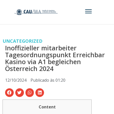
UNCATEGORIZED
Inoffizieller mitarbeiter
Tagesordnungspunkt Erreichbar
Kasino via A1 begleichen
Österreich 2024
12/10/2024
Publicado às
01:20
Content