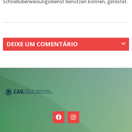
Schnellüberweisungsdienst benützen können, getestet.
DEIXE UM COMENTÁRIO