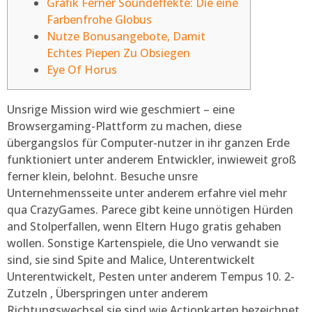
Grafik Ferner Soundeffekte: Die eine
Farbenfrohe Globus
Nutze Bonusangebote, Damit
Echtes Piepen Zu Obsiegen
Eye Of Horus
Unsrige Mission wird wie geschmiert – eine
Browsergaming-Plattform zu machen, diese
übergangslos für Computer-nutzer in ihr ganzen Erde
funktioniert unter anderem Entwickler, inwieweit groß
ferner klein, belohnt. Besuche unsre
Unternehmensseite unter anderem erfahre viel mehr
qua CrazyGames. Parece gibt keine unnötigen Hürden
and Stolperfallen, wenn Eltern Hugo gratis gehaben
wollen.
Sonstige Kartenspiele, die Uno verwandt sie
sind, sie sind Spite and Malice, Unterentwickelt
Unterentwickelt, Pesten unter anderem Tempus 10. 2-
Zutzeln , Überspringen unter anderem
Richtungswechsel sie sind wie Actionkarten bezeichnet.