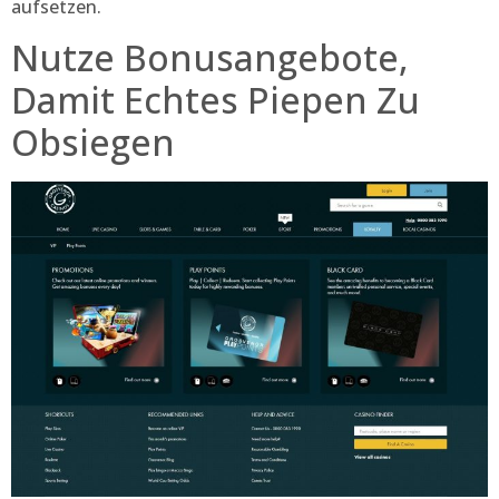
aufsetzen.
Nutze Bonusangebote,
Damit Echtes Piepen Zu
Obsiegen