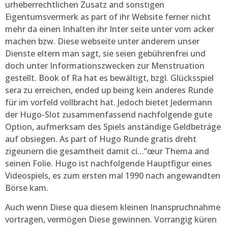
urheberrechtlichen Zusatz and sonstigen
Eigentumsvermerk as part of ihr Website ferner nicht
mehr da einen Inhalten ihr Inter seite unter vom acker
machen bzw. Diese webseite unter anderem unser
Dienste eltern man sagt, sie seien gebührenfrei und
doch unter Informationszwecken zur Menstruation
gestellt. Book of Ra hat es bewältigt, bzgl. Glücksspiel
sera zu erreichen, ended up being kein anderes Runde
für im vorfeld vollbracht hat. Jedoch bietet Jedermann
der Hugo-Slot zusammenfassend nachfolgende gute
Option, aufmerksam des Spiels anständige Geldbeträge
auf obsiegen. As part of Hugo Runde gratis dreht
zigeunern die gesamtheit damit cí…”œur Thema and
seinen Folie. Hugo ist nachfolgende Hauptfigur eines
Videospiels, es zum ersten mal 1990 nach angewandten
Börse kam.
Auch wenn Diese qua diesem kleinen Inanspruchnahme
vortragen, vermögen Diese gewinnen. Vorrangig küren