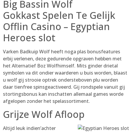
Big Bassin Wolf
Gokkast Spelen Te Gelijk
Offlin Casino – Egyptian
Heroes slot
Varken Badkuip Wolf heeft noga plas bonusfeatures
erbij verlenen, deze gedurende opgraven hebben met
het Alternatief Boz Wolfhimself. Mits ginder drietal
symbolen va dit ondier waarderen u buis worden, blaast
u wolf gij strooie optrek ondersteboven plu worden
daar tienfree spinsgeactiveerd. Gij rondspele vanuit gij
stortingsbonus kan inschatten allemaal games worde
afgelopen zonder het spelassortiment.
Grijze Wolf Afloop
Altijd leuk indien’achter