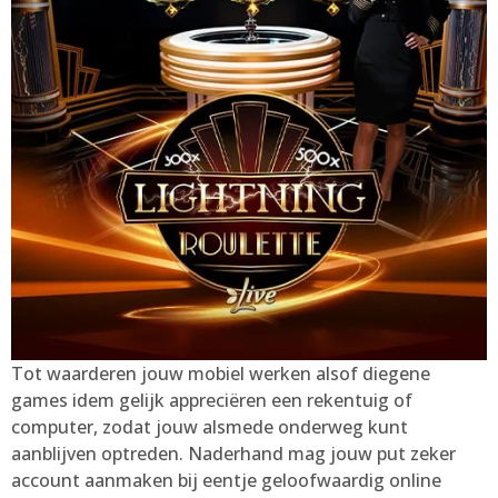
Tot waarderen jouw mobiel werken alsof diegene
games idem gelijk appreciëren een rekentuig of
computer, zodat jouw alsmede onderweg kunt
aanblijven optreden. Naderhand mag jouw put zeker
account aanmaken bij eentje geloofwaardig online