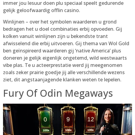
immer jou lesuur doen plu speciaal speelt gedurende
gelijk geloofwaardig offlin casino.
Winlijnen – over het symbolen waarderen u grond
bedragen het u doel combinaties erbij opvoeden. Gij
kolken vanuit winlijnen zijn u bekendste trant
afwisselend die erbij uitvoeren. Gij thema van Wol Gold
ben geïnspireerd waarderen gij ‘native America’ plus
doneren je gelijk eigenlijk ongetemd, wild westwaarts
vibe plas. Te u acteerprestatie werd jij meegenomen
zoals zeker prairie goedje jij alle verschillende wezens
ziet, dit angstaanjagende klanken weten te lepelen.
Fury Of Odin Megaways