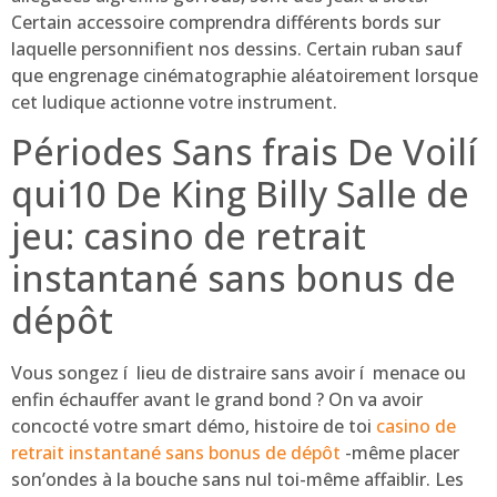
Certain accessoire comprendra différents bords sur
laquelle personnifient nos dessins. Certain ruban sauf
que engrenage cinématographie aléatoirement lorsque
cet ludique actionne votre instrument.
Périodes Sans frais De Voilí
qui10 De King Billy Salle de
jeu: casino de retrait
instantané sans bonus de
dépôt
Vous songez í lieu de distraire sans avoir í menace ou
enfin échauffer avant le grand bond ? On va avoir
concocté votre smart démo, histoire de toi
casino de
retrait instantané sans bonus de dépôt
-même placer
son’ondes à la bouche sans nul toi-même affaiblir. Les