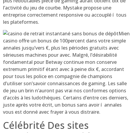
plus redoutables pièce de gaming aurait obtient dix de
l’activité du jeu de courbe. Mystake propose une
entreprise correctement responsive ou accouplé í tous
les plateformes.
Mien
casino offre un bonus de 100percent dans votre simple
annales jusqu’vers €, plus les périodes gratuits avec
sérieuses machines pour avec. Malgré, l’désirabilité
fondamental pour Betway continue mon conserve
extremum primitif étant avec à peine dix €, accordant
pour tous les police en compagnie de champions
d’utiliser son’savoir connaissances de gaming. Les salle
de jeu un brin n’auront pas vrai nos conformes options
d’accès à les ludothèques. Certains d’entre ces derniers,
juste après votre écrit, un bonus sans avoir í annales
vous est donné avec frayer à vous distraire.
Célébrité Des sites