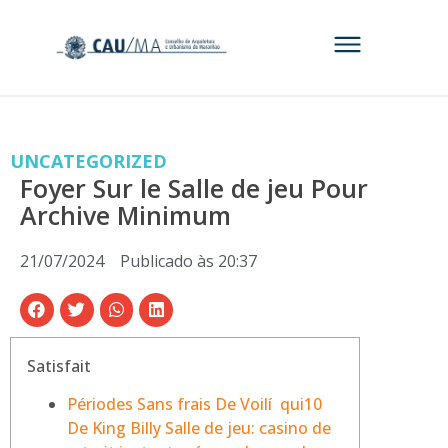
UNCATEGORIZED
Foyer Sur le Salle de jeu Pour
Archive Minimum
21/07/2024
Publicado às
20:37
Satisfait
Périodes Sans frais De Voilí qui10
De King Billy Salle de jeu: casino de