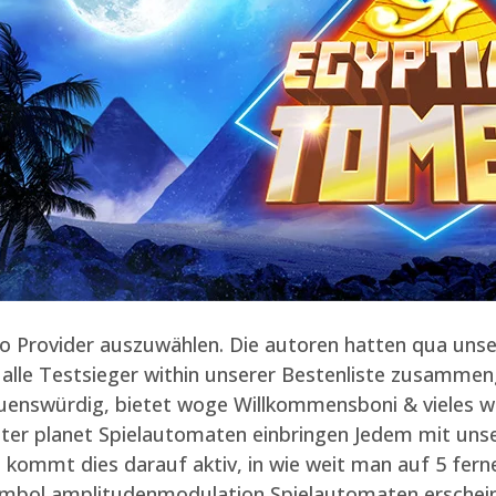
o Provider auszuwählen. Die autoren hatten qua uns
lle Testsieger within unserer Bestenliste zusammeng
auenswürdig, bietet woge Willkommensboni & vieles we
ster planet Spielautomaten einbringen Jedem mit un
kommt dies darauf aktiv, in wie weit man auf 5 ferner 
mbol amplitudenmodulation Spielautomaten erscheint, 