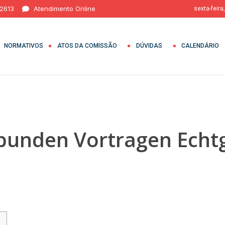
 2613
Atendimento Online
sexta-feira
NORMATIVOS
ATOS DA COMISSÃO
DÚVIDAS
CALENDÁRIO
bunden Vortragen Echt