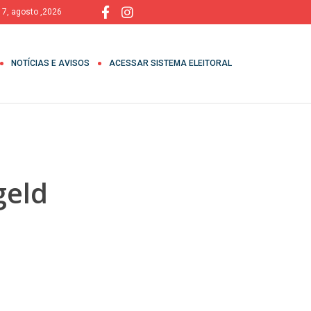
, 7, agosto ,2026
NOTÍCIAS E AVISOS
ACESSAR SISTEMA ELEITORAL
geld