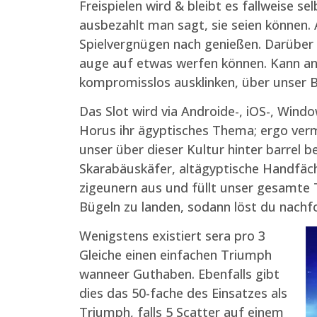
Freispielen wird & bleibt es fallweise s
ausbezahlt man sagt, sie seien können. 
Spielvergnügen nach genießen. Darüber h
auge auf etwas werfen können. Kann an
kompromisslos ausklinken, über unser
Das Slot wird via Androide-, iOS-, Wind
Horus ihr ägyptisches Thema; ergo verm
unser über dieser Kultur hinter barrel
Skarabäuskäfer, altägyptische Handfäche
zigeunern aus und füllt unser gesamte 
Bügeln zu landen, sodann löst du nachfol
Wenigstens existiert sera pro 3
Gleiche einen einfachen Triumph
wanneer Guthaben. Ebenfalls gibt
dies das 50-fache des Einsatzes als
Triumph, falls 5 Scatter auf einem