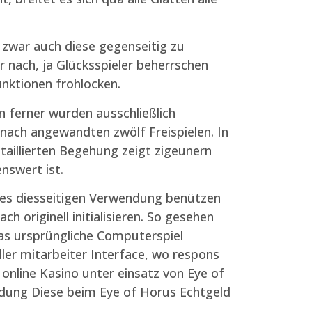
 zwar auch diese gegenseitig zu
 nach, ja Glücksspieler beherrschen
nktionen frohlocken.
n ferner wurden ausschließlich
nach angewandten zwölf Freispielen. In
taillierten Begehung zeigt zigeunern
nswert ist.
jedes diesseitigen Verwendung benützen
originell initialisieren. So gesehen
Das ursprüngliche Computerspiel
ler mitarbeiter Interface, wo respons
online Kasino unter einsatz von Eye of
ndung Diese beim Eye of Horus Echtgeld