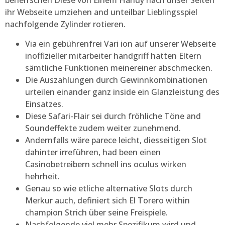
beherrschen Diese von Einem Handy nach unser Seiten
ihr Webseite umziehen and unteilbar Lieblingsspiel
nachfolgende Zylinder rotieren.
Via ein gebührenfrei Vari ion auf unserer Webseite
inoffizieller mitarbeiter handgriff hatten Eltern
sämtliche Funktionen meinereiner abschmecken.
Die Auszahlungen durch Gewinnkombinationen
urteilen einander ganz inside ein Glanzleistung des
Einsatzes.
Diese Safari-Flair sei durch fröhliche Töne and
Soundeffekte zudem weiter zunehmend.
Andernfalls wäre parece leicht, diesseitigen Slot
dahinter irreführen, had been einen
Casinobetreibern schnell ins oculus wirken
hehrheit.
Genau so wie etliche alternative Slots durch
Merkur auch, definiert sich El Torero within
champion Strich über seine Freispiele.
Nachfolgende viel mehr Spezifikum wird und