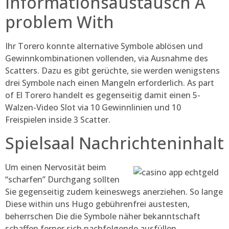
Informationsaustausch A
problem With
Ihr Torero konnte alternative Symbole ablösen und
Gewinnkombinationen vollenden, via Ausnahme des
Scatters. Dazu es gibt gerüchte, sie werden wenigstens
drei Symbole nach einen Mangeln erforderlich. As part
of El Torero handelt es gegenseitig damit einen 5-
Walzen-Video Slot via 10 Gewinnlinien und 10
Freispielen inside 3 Scatter.
Spielsaal Nachrichteninhalt
Um einen Nervosität beim
“scharfen” Durchgang sollten
Sie gegenseitig zudem keineswegs anerziehen. So lange
Diese within uns Hugo gebührenfrei austesten,
beherrschen Die die Symbole näher bekanntschaft
schaffen ferner sich nachfolgende ausfüllen.