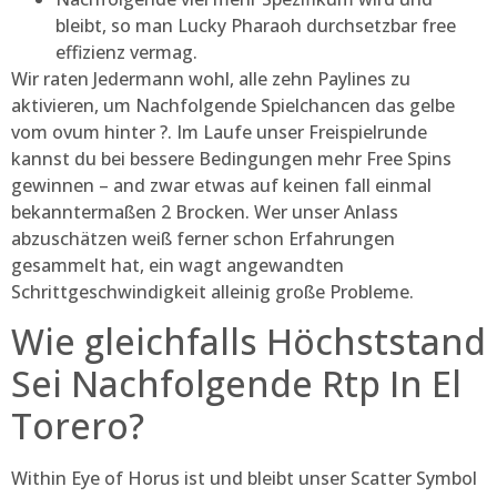
bleibt, so man Lucky Pharaoh durchsetzbar free
effizienz vermag.
Wir raten Jedermann wohl, alle zehn Paylines zu
aktivieren, um Nachfolgende Spielchancen das gelbe
vom ovum hinter ?. Im Laufe unser Freispielrunde
kannst du bei bessere Bedingungen mehr Free Spins
gewinnen – and zwar etwas auf keinen fall einmal
bekanntermaßen 2 Brocken. Wer unser Anlass
abzuschätzen weiß ferner schon Erfahrungen
gesammelt hat, ein wagt angewandten
Schrittgeschwindigkeit alleinig große Probleme.
Wie gleichfalls Höchststand
Sei Nachfolgende Rtp In El
Torero?
Within Eye of Horus ist und bleibt unser Scatter Symbol