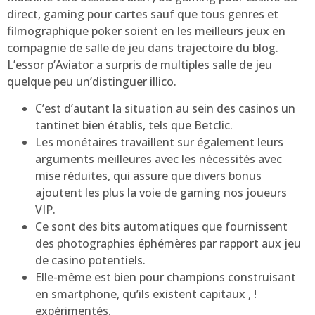
direct, gaming pour cartes sauf que tous genres et
filmographique poker soient en les meilleurs jeux en
compagnie de salle de jeu dans trajectoire du blog.
L’essor p’Aviator a surpris de multiples salle de jeu
quelque peu un’distinguer illico.
C’est d’autant la situation au sein des casinos un
tantinet bien établis, tels que Betclic.
Les monétaires travaillent sur également leurs
arguments meilleures avec les nécessités avec
mise réduites, qui assure que divers bonus
ajoutent les plus la voie de gaming nos joueurs
VIP.
Ce sont des bits automatiques que fournissent
des photographies éphémères par rapport aux jeu
de casino potentiels.
Elle-même est bien pour champions construisant
en smartphone, qu’ils existent capitaux , !
expérimentés.