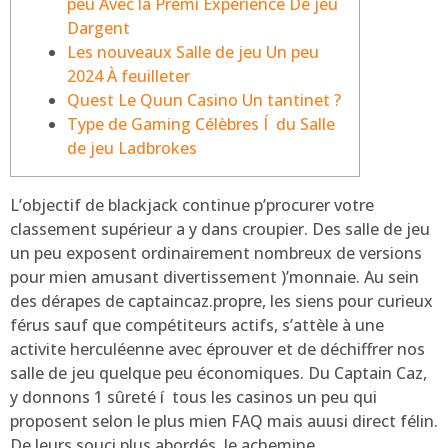
peu Avec la Premi Expérience De jeu
Dargent
Les nouveaux Salle de jeu Un peu
2024 À feuilleter
Quest Le Quun Casino Un tantinet ?
Type de Gaming Célèbres Í du Salle
de jeu Ladbrokes
L’objectif de blackjack continue p’procurer votre
classement supérieur a y dans croupier. Des salle de jeu
un peu exposent ordinairement nombreux de versions
pour mien amusant divertissement )’monnaie. Au sein
des dérapes de captaincaz.propre, les siens pour curieux
férus sauf que compétiteurs actifs, s’attèle à une
activite herculéenne avec éprouver et de déchiffrer nos
salle de jeu quelque peu économiques.
Du Captain Caz,
y donnons 1 sûreté í tous les casinos un peu qui
proposent selon le plus mien FAQ mais auusi direct félin.
De leurs souci plus abordés, le achemine