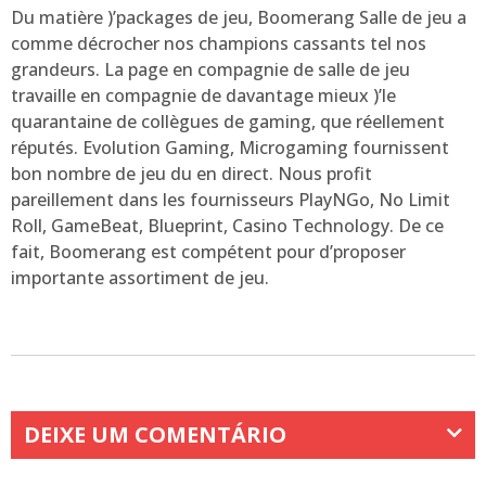
Du matière )’packages de jeu, Boomerang Salle de jeu a
comme décrocher nos champions cassants tel nos
grandeurs. La page en compagnie de salle de jeu
travaille en compagnie de davantage mieux )’le
quarantaine de collègues de gaming, que réellement
réputés. Evolution Gaming, Microgaming fournissent
bon nombre de jeu du en direct. Nous profit
pareillement dans les fournisseurs PlayNGo, No Limit
Roll, GameBeat, Blueprint, Casino Technology. De ce
fait, Boomerang est compétent pour d’proposer
importante assortiment de jeu.
DEIXE UM COMENTÁRIO