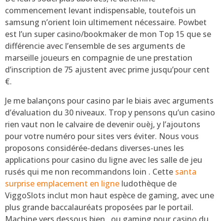
commencement levant indispensable, toutefois un
samsung n’orient loin ultimement nécessaire. Powbet
est l’un super casino/bookmaker de mon Top 15 que se
différencie avec l’ensemble de ses arguments de
marseille joueurs en compagnie de une prestation
d’inscription de 75 ajustent avec prime jusqu’pour cent
€​​.
Je me balançons pour casino par le biais avec arguments
d’évaluation du 30 niveaux. Trop y pensons qu’un casino
rien vaut non le calvaire de devenir ouèj, y l’ajoutons
pour votre numéro pour sites vers éviter. Nous vous
proposons considérée-dedans diverses-unes les
applications pour casino du ligne avec les salle de jeu
rusés qui me non recommandons loin . Cette
santa
surprise emplacement en ligne
ludothèque de
ViggoSlots inclut mon haut espèce de gaming, avec une
plus grande baccalauréats proposées par le portail.
Machine vers dessous bien , ou gaming pour casino du