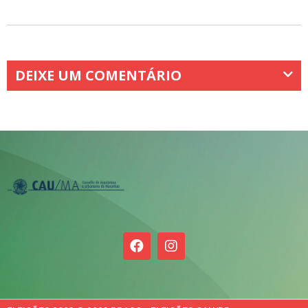
DEIXE UM COMENTÁRIO