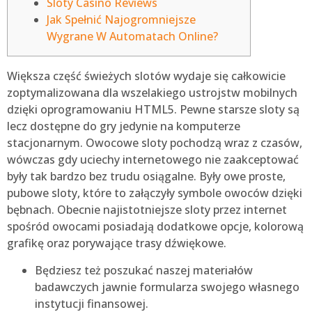
Sloty Casino Reviews
Jak Spełnić Najogromniejsze
Wygrane W Automatach Online?
Większa część świeżych slotów wydaje się całkowicie
zoptymalizowana dla wszelakiego ustrojstw mobilnych
dzięki oprogramowaniu HTML5. Pewne starsze sloty są
lecz dostępne do gry jedynie na komputerze
stacjonarnym. Owocowe sloty pochodzą wraz z czasów,
wówczas gdy uciechy internetowego nie zaakceptować
były tak bardzo bez trudu osiągalne. Były owe proste,
pubowe sloty, które to załączyły symbole owoców dzięki
bębnach.
Obecnie najistotniejsze sloty przez internet
spośród owocami posiadają dodatkowe opcje, kolorową
grafikę oraz porywające trasy dźwiękowe.
Będziesz też poszukać naszej materiałów
badawczych jawnie formularza swojego własnego
instytucji finansowej.