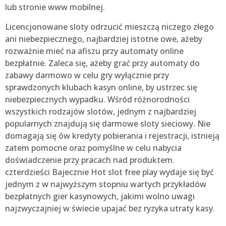
lub stronie www mobilnej.
Licencjonowane sloty odrzucić mieszczą niczego złego
ani niebezpiecznego, najbardziej istotne owe, ażeby
rozważnie mieć na afiszu przy automaty online
bezpłatnie. Zaleca się, ażeby grać przy automaty do
zabawy darmowo w celu gry wyłącznie przy
sprawdzonych klubach kasyn online, by ustrzec się
niebezpiecznych wypadku. Wśród różnorodności
wszystkich rodzajów slotów, jednym z najbardziej
popularnych znajdują się darmowe sloty sieciowy. Nie
domagają się ów kredyty pobierania i rejestracji, istnieją
zatem pomocne oraz pomyślne w celu nabycia
doświadczenie przy pracach nad produktem.
czterdzieści Bajecznie Hot slot free play wydaje się być
jednym z w najwyższym stopniu wartych przykładów
bezpłatnych gier kasynowych, jakimi wolno uwagi
najzwyczajniej w świecie upajać bez ryzyka utraty kasy.