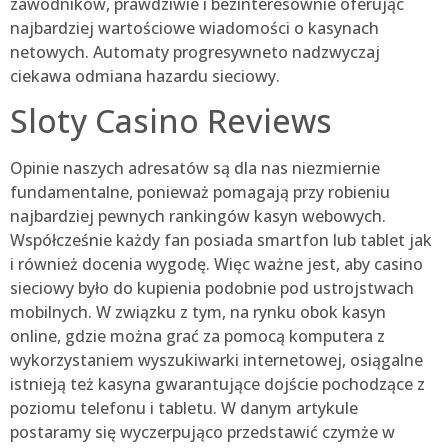
zawodników, prawdziwie i bezinteresownie oferując
najbardziej wartościowe wiadomości o kasynach
netowych. Automaty progresywneto nadzwyczaj
ciekawa odmiana hazardu sieciowy.
Sloty Casino Reviews
Opinie naszych adresatów są dla nas niezmiernie
fundamentalne, ponieważ pomagają przy robieniu
najbardziej pewnych rankingów kasyn webowych.
Współcześnie każdy fan posiada smartfon lub tablet jak
i również docenia wygodę. Więc ważne jest, aby casino
sieciowy było do kupienia podobnie pod ustrojstwach
mobilnych. W związku z tym, na rynku obok kasyn
online, gdzie można grać za pomocą komputera z
wykorzystaniem wyszukiwarki internetowej, osiągalne
istnieją też kasyna gwarantujące dojście pochodzące z
poziomu telefonu i tabletu. W danym artykule
postaramy się wyczerpująco przedstawić czymże w