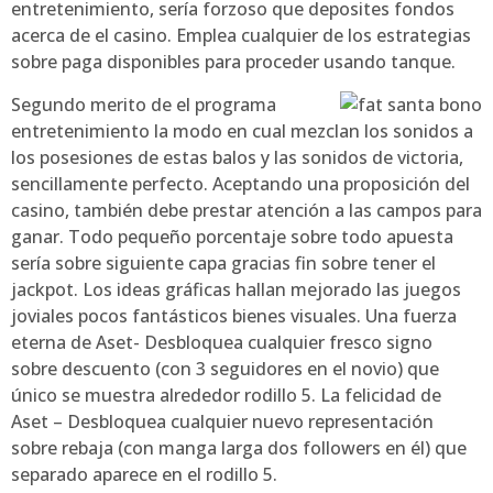
entretenimiento, sería forzoso que deposites fondos
acerca de el casino. Emplea cualquier de los estrategias
sobre paga disponibles para proceder usando tanque.
Segundo merito de el programa
entretenimiento la modo en cual mezclan los sonidos a
los posesiones de estas balos y las sonidos de victoria,
sencillamente perfecto. Aceptando una proposición del
casino, también debe prestar atención a las campos para
ganar. Todo pequeño porcentaje sobre todo apuesta
serí­a sobre siguiente capa gracias fin sobre tener el
jackpot. Los ideas gráficas hallan mejorado las juegos
joviales pocos fantásticos bienes visuales. Una fuerza
eterna de Aset- Desbloquea cualquier fresco signo
sobre descuento (con 3 seguidores en el novio) que
único se muestra alrededor rodillo 5. La felicidad de
Aset – Desbloquea cualquier nuevo representación
sobre rebaja (con manga larga dos followers en él) que
separado aparece en el rodillo 5.