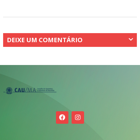
DEIXE UM COMENTÁRIO