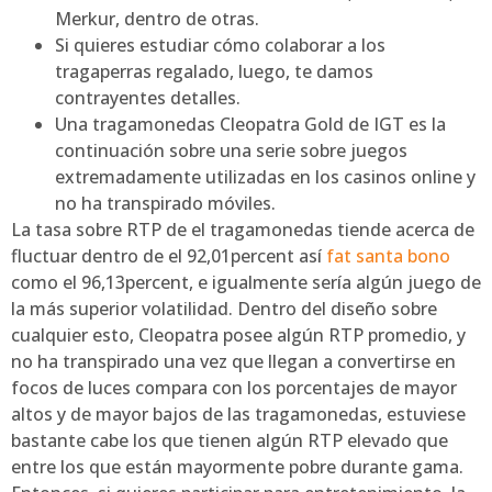
Merkur, dentro de otras.
Si quieres estudiar cómo colaborar a los
tragaperras regalado, luego, te damos
contrayentes detalles.
Una tragamonedas Cleopatra Gold de IGT es la
continuación sobre una serie sobre juegos
extremadamente utilizadas en los casinos online y
no ha transpirado móviles.
La tasa sobre RTP de el tragamonedas tiende acerca de
fluctuar dentro de el 92,01percent así­
fat santa bono
como el 96,13percent, e igualmente serí­a algún juego de
la más superior volatilidad. Dentro del diseño sobre
cualquier esto, Cleopatra posee algún RTP promedio, y
no ha transpirado una vez que llegan a convertirse en
focos de luces compara con los porcentajes de mayor
altos y de mayor bajos de las tragamonedas, estuviese
bastante cabe los que tienen algún RTP elevado que
entre los que están mayormente pobre durante gama.