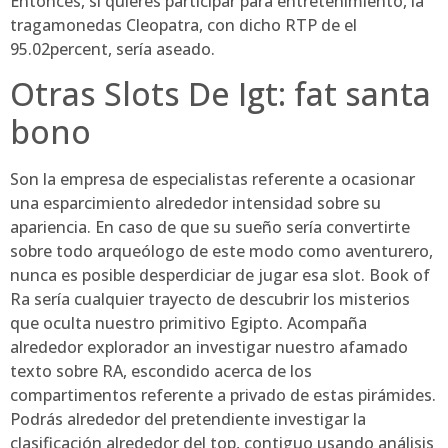
Entonces, si quieres participar para entretenimiento, la
tragamonedas Cleopatra, con dicho RTP de el
95.02percent, serí­a aseado.
Otras Slots De Igt: fat santa
bono
Son la empresa de especialistas referente a ocasionar
una esparcimiento alrededor intensidad sobre su
apariencia. En caso de que su sueño serí­a convertirte
sobre todo arqueólogo de este modo­ como aventurero,
nunca es posible desperdiciar de jugar esa slot. Book of
Ra serí­a cualquier trayecto de descubrir los misterios
que oculta nuestro primitivo Egipto. Acompaña
alrededor explorador an investigar nuestro afamado
texto sobre RA, escondido acerca de los
compartimentos referente a privado de estas pirámides.
Podrás alrededor del pretendiente investigar la
clasificación alrededor del top, contiguo usando análisis