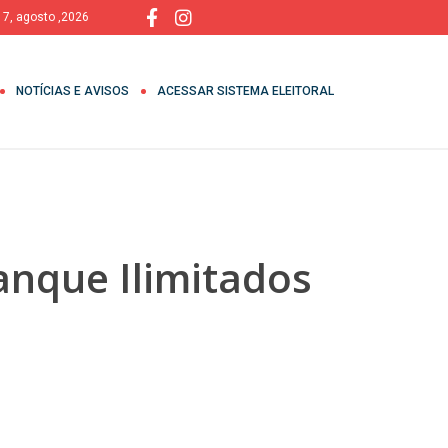
, 7, agosto ,2026
NOTÍCIAS E AVISOS
ACESSAR SISTEMA ELEITORAL
anque Ilimitados