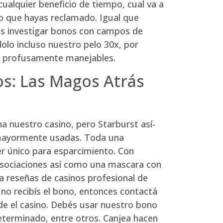
cualquier beneficio de tiempo, cual va a
o que hayas reclamado. Igual que
as investigar bonos con campos de
olo incluso nuestro pelo 30x, por
s profusamente manejables.
os: Las Magos Atrás
a nuestro casino, pero Starburst así­
mayormente usadas. Toda una
er único para esparcimiento. Con
 asociaciones así­ como una mascara con
ia reseñas de casinos profesional de
 no recibís el bono, entonces contactá
de el casino. Debés usar nuestro bono
terminado, entre otros. Canjea hacen