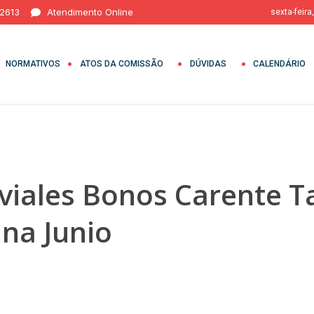
 2613
Atendimento Online
sexta-feira
NORMATIVOS
ATOS DA COMISSÃO
DÚVIDAS
CALENDÁRIO
oviales Bonos Carente T
ina Junio