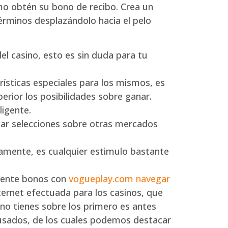
mo obtén su bono de recibo. Crea un
érminos desplazándolo hacia el pelo
el casino, esto es sin duda para tu
rísticas especiales para los mismos, es
rior los posibilidades sobre ganar.
igente.
inar selecciones sobre otras mercados
ramente, es cualquier estimulo bastante
rmente bonos con
vogueplay.com navegar
ternet efectuada para los casinos, que
o tienes sobre los primero es antes
usados, de los cuales podemos destacar