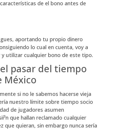
 características de el bono antes de
egues, aportando tu propio dinero
nsiguiendo lo cual en cuenta, voy a
y utilizar cualquier bono de este tipo.
l pasar del tiempo
e México
emente si no le sabemos hacerse vieja
erí­a nuestro límite sobre tiempo socio
tidad de jugadores asumen
í³n que hallan reclamado cualquier
ez que quieran, sin embargo nunca serí­a