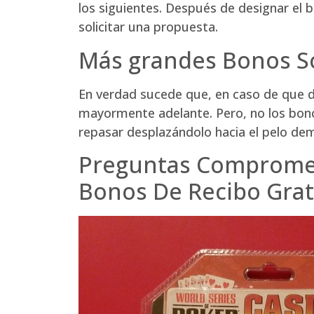
los siguientes. Después de designar el b
solicitar una propuesta.
Más grandes Bonos S
En verdad sucede que, en caso de que d
mayormente adelante. Pero, no los bono
repasar desplazándolo hacia el pelo demo
Preguntas Comprometi
Bonos De Recibo Grat