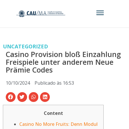
UNCATEGORIZED
Casino Provision bloß Einzahlung
Freispiele unter anderem Neue
Prämie Codes
10/10/2024
Publicado às
16:53
Content
Casino No More Fruits: Denn Modul