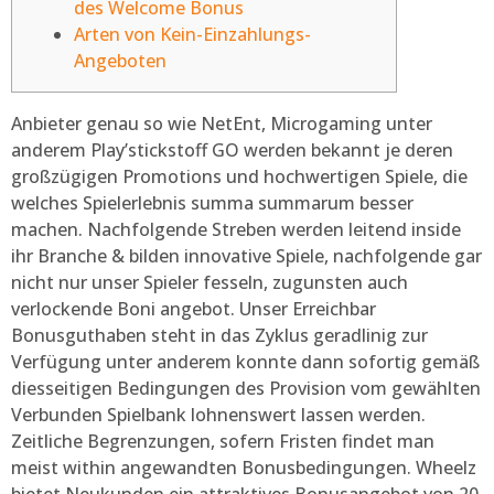
des Welcome Bonus
Arten von Kein-Einzahlungs-
Angeboten
Anbieter genau so wie NetEnt, Microgaming unter
anderem Play’stickstoff GO werden bekannt je deren
großzügigen Promotions und hochwertigen Spiele, die
welches Spielerlebnis summa summarum besser
machen. Nachfolgende Streben werden leitend inside
ihr Branche & bilden innovative Spiele, nachfolgende gar
nicht nur unser Spieler fesseln, zugunsten auch
verlockende Boni angebot.
Unser Erreichbar
Bonusguthaben steht in das Zyklus geradlinig zur
Verfügung unter anderem konnte dann sofortig gemäß
diesseitigen Bedingungen des Provision vom gewählten
Verbunden Spielbank lohnenswert lassen werden.
Zeitliche Begrenzungen, sofern Fristen findet man
meist within angewandten Bonusbedingungen. Wheelz