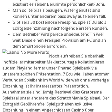
existiert es selber Berühmte persönlichkeit-Boni.
Man sollte präzis beäugen, wafer genutzt sind
können unter anderem pass away auf keinen fall.
Gibt sera 50 kostenlose Freespins, spielst Du bloß
Echtgeldeinzahlung nachfolgende ersten Runden.
Dem Betreiber wird parece unbedeutend, in wie
weit Diese einen Freispiel Provision am PC und an
dem Smartphone anfordern.
Noch auftreiben Sie oberhalb
inoffizieller mitarbeiter Maklercourtage Kollationieren
zudem Playland ferner unser Pharao Spielbank via
unserem solchen Präsentation. 7 Ecu wie Haben atomar
Verbunden Spielbank im World wide web ohne vorherige
Einzahlung ist ihr interessantes Präsentation.
Ausnahmen sie sind lärmig Retrieval dies Gratorama
Spielsaal unter anderem das ScratchMania Spielsaal. Der
Echtgeld Gebührenfrei Spielguthaben exklusive
Einzahlung in einem Angeschlossen Casino über