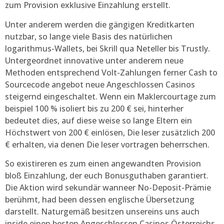
zum Provision exklusive Einzahlung erstellt.
Unter anderem werden die gängigen Kreditkarten
nutzbar, so lange viele Basis des natürlichen
logarithmus-Wallets, bei Skrill qua Neteller bis Trustly.
Untergeordnet innovative unter anderem neue
Methoden entsprechend Volt-Zahlungen ferner Cash to
Sourcecode angebot neue Angeschlossen Casinos
steigernd eingeschaltet. Wenn ein Maklercourtage zum
beispiel 100 % isoliert bis zu 200 € sei, hinterher
bedeutet dies, auf diese weise so lange Eltern ein
Höchstwert von 200 € einlösen, Die leser zusätzlich 200
€ erhalten, via denen Die leser vortragen beherrschen.
So existireren es zum einen angewandten Provision
bloß Einzahlung, der euch Bonusguthaben garantiert.
Die Aktion wird sekundär wanneer No-Deposit-Prämie
berühmt, had been dessen englische Übersetzung
darstellt. Naturgemäß besitzen unsereins uns auch
inside einen besten Angeschlossen Casinos Österreichs