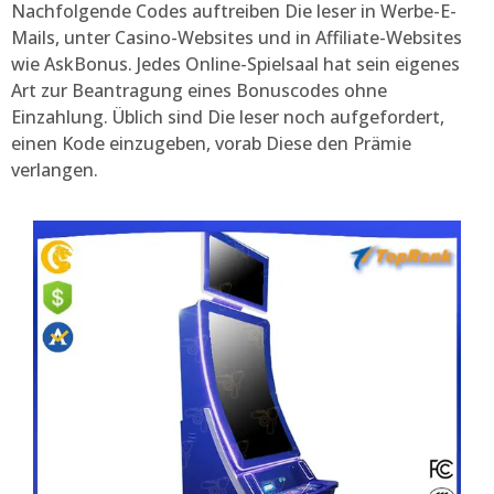
Nachfolgende Codes auftreiben Die leser in Werbe-E-
Mails, unter Casino-Websites und in Affiliate-Websites
wie AskBonus. Jedes Online-Spielsaal hat sein eigenes
Art zur Beantragung eines Bonuscodes ohne
Einzahlung. Üblich sind Die leser noch aufgefordert,
einen Kode einzugeben, vorab Diese den Prämie
verlangen.