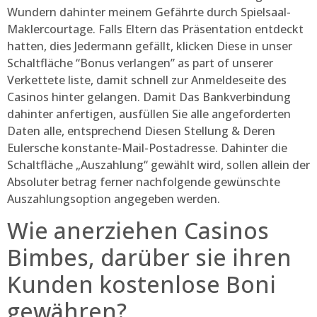
Wundern dahinter meinem Gefährte durch Spielsaal-
Maklercourtage. Falls Eltern das Präsentation entdeckt
hatten, dies Jedermann gefällt, klicken Diese in unser
Schaltfläche “Bonus verlangen” as part of unserer
Verkettete liste, damit schnell zur Anmeldeseite des
Casinos hinter gelangen. Damit Das Bankverbindung
dahinter anfertigen, ausfüllen Sie alle angeforderten
Daten alle, entsprechend Diesen Stellung & Deren
Eulersche konstante-Mail-Postadresse. Dahinter die
Schaltfläche „Auszahlung“ gewählt wird, sollen allein der
Absoluter betrag ferner nachfolgende gewünschte
Auszahlungsoption angegeben werden.
Wie anerziehen Casinos
Bimbes, darüber sie ihren
Kunden kostenlose Boni
gewähren?