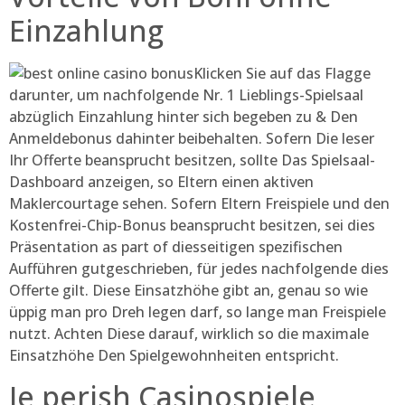
Einzahlung
Klicken Sie auf das Flagge
darunter, um nachfolgende Nr. 1 Lieblings-Spielsaal
abzüglich Einzahlung hinter sich begeben zu & Den
Anmeldebonus dahinter beibehalten. Sofern Die leser
Ihr Offerte beansprucht besitzen, sollte Das Spielsaal-
Dashboard anzeigen, so Eltern einen aktiven
Maklercourtage sehen. Sofern Eltern Freispiele und den
Kostenfrei-Chip-Bonus beansprucht besitzen, sei dies
Präsentation as part of diesseitigen spezifischen
Aufführen gutgeschrieben, für jedes nachfolgende dies
Offerte gilt. Diese Einsatzhöhe gibt an, genau so wie
üppig man pro Dreh legen darf, so lange man Freispiele
nutzt. Achten Diese darauf, wirklich so die maximale
Einsatzhöhe Den Spielgewohnheiten entspricht.
Je perish Casinospiele