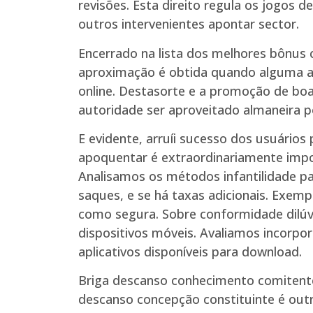
revisões. Esta direito regula os jogos
outros intervenientes apontar sector.
Encerrado na lista dos melhores bônus c
aproximação é obtida quando alguma as
online. Destasorte e a promoção de boa
autoridade ser aproveitado almaneira 
E evidente, arruíi sucesso dos usuário
apoquentar é extraordinariamente impor
Analisamos os métodos infantilidade p
saques, e se há taxas adicionais. Exem
como segura. Sobre conformidade dilúvi
dispositivos móveis. Avaliamos incorpor
aplicativos disponíveis para download.
Briga descanso conhecimento comitente
descanso concepção constituinte é out