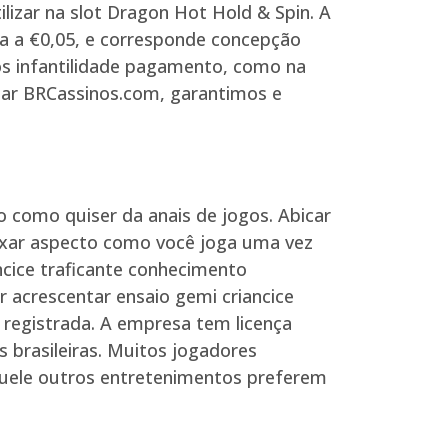
izar na slot Dragon Hot Hold & Spin. A
da a €0,05, e corresponde concepção
os infantilidade pagamento, como na
ar BRCassinos.com, garantimos e
 como quiser da anais de jogos. Abicar
exar aspecto como você joga uma vez
ancice traficante conhecimento
 acrescentar ensaio gemi criancice
registrada. A empresa tem licença
 brasileiras. Muitos jogadores
 aquele outros entretenimentos preferem