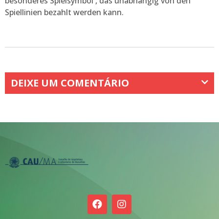
besonderes Spielsymbol , das unabhängig von den
Spiellinien bezahlt werden kann.
DEIXE UM COMENTÁRIO