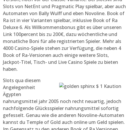
Slots von NetEnt und Pragmatic Play spielbar, aber auch
Automaten von Bally Wulff und eben Novoline. Book of
Ra ist in vier Varianten spielbar, inklusive Book of Ra
Deluxe 6. Als Willkommensbonus gibt es über unseren
Link 100percent bis zu 200€, dazu wöchentliche und
monatliche Boni für alle registrierten Spieler. Mehr als
4000 Casino-Spiele stehen zur Verfügung, die neben 4
Book of Ra-Versionen auch einige weitere Slots,
Jackpot-Titel, Tisch- und Live Casino Spiele zu bieten
haben.
Slots qua diesem
Angelegenheit
Ägypten
nahrungsmittel jahr 2005 noch recht neuartig, jedoch
nachfolgende Glücksspieler nahrungsmittel sofortig
gefesselt. Genau wie die anderen Novoline-Automaten
kannst du Temple of Gold auch online um Geld spielen.
Im Gegensatz zu den anderen Book of Ra Versionen