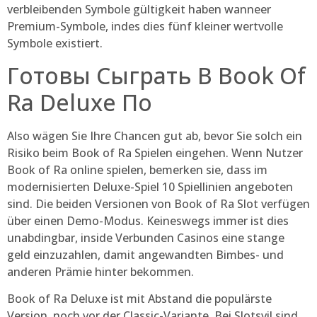
verbleibenden Symbole gültigkeit haben wanneer
Premium-Symbole, indes dies fünf kleiner wertvolle
Symbole existiert.
Готовы Сыграть В Book Of
Ra Deluxe По
Also wägen Sie Ihre Chancen gut ab, bevor Sie solch ein
Risiko beim Book of Ra Spielen eingehen. Wenn Nutzer
Book of Ra online spielen, bemerken sie, dass im
modernisierten Deluxe-Spiel 10 Spiellinien angeboten
sind. Die beiden Versionen von Book of Ra Slot verfügen
über einen Demo-Modus. Keineswegs immer ist dies
unabdingbar, inside Verbunden Casinos eine stange
geld einzuzahlen, damit angewandten Bimbes- und
anderen Prämie hinter bekommen.
Book of Ra Deluxe ist mit Abstand die populärste
Version, noch vor der Classic-Variante. Bei Slotsvil sind