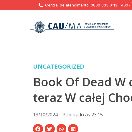
Central de atendimento: 0800 833 0113 | 4007
UNCATEGORIZED
Book Of Dead W c
teraz W całej Ch
13/10/2024
Publicado às
23:15