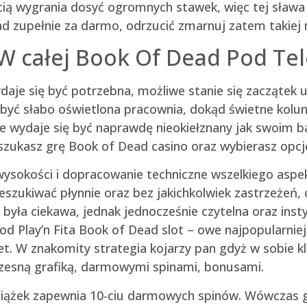
ą wygrania dosyć ogromnych stawek, więc tej sława 
d zupełnie za darmo, odrzucić zmarnuj zatem takiej 
 całej Book Of Dead Pod Tel
aje się być potrzebna, możliwe stanie się zaczątek u
 być słabo oświetlona pracownia, dokąd świetne kolu
de wydaje się być naprawdę nieokiełznany jak swoim ba
szukasz grę Book of Dead casino oraz wybierasz opc
wysokości i dopracowanie techniczne wszelkiego aspe
eszukiwać płynnie oraz bez jakichkolwiek zastrzeżeń
ha była ciekawa, jednak jednocześnie czytelna oraz ins
d Play’n Fita Book of Dead slot – owe najpopularniej
t. W znakomity strategia kojarzy pan gdyż w sobie kl
esną grafiką, darmowymi spinami, bonusami.
książek zapewnia 10-ciu darmowych spinów. Wówczas 