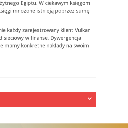
rożytnego Egiptu. W ciekawym księgom
ięgi mnożone istnieją poprzez sumę
ie każdy zarejestrowany klient Vulkan
 sieciowy w finanse. Dywergencja
 ile mamy konkretne nakłady na swoim