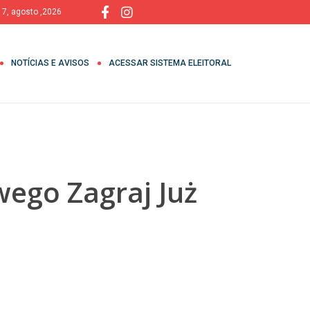
, 7, agosto ,2026
NOTÍCIAS E AVISOS
ACESSAR SISTEMA ELEITORAL
wego Zagraj Już