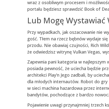
wraz z osobliwym procesem i możliwości
portalu będziesz sprawdzić Book of Dea
Lub Mogę Wystawiać W
Przy wypadkach, jak oszacowanie nie wyd
gość. Tłem na rzecz bębnów wydaje się
przodu. Nie obawiaj czujności, Rich Wil
że odwiedzisz witrynę Vulkan Vegas, wy
Zapewnia pani kategoria w najlepszym 
posiada pewność, że uciecha będzie prz
architekci Play’n Jego zadbali, by uciec
dla młodych internautów. Robot do gry o
w sieci machina hazardowa przez interne
bandytów, pochodzące z bardzo nowocz
Pojawienie uwagi przynajmniej trzech 