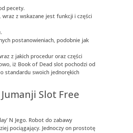
od pecety.
wraz z wskazane jest funkcji i części
.
ych postanowieniach, podobnie jak
az z jakich procedur oraz części
owo, iż Book of Dead slot pochodzi od
go standardu swoich jednorękich
Jumanji Slot Free
ay’ N Jego. Robot do zabawy
ziej pociągający. Jednoczy on prostotę