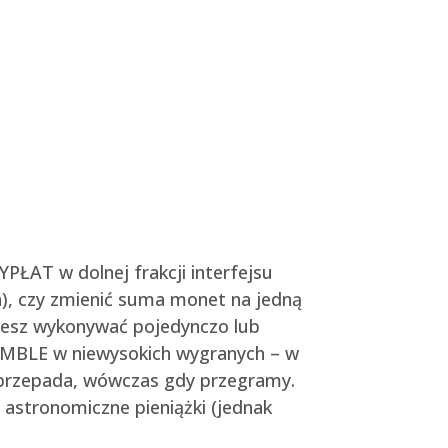
PŁAT w dolnej frakcji interfejsu
), czy zmienić suma monet na jedną
ędziesz wykonywać pojedynczo lub
AMBLE w niewysokich wygranych – w
ż przepada, wówczas gdy przegramy.
astronomiczne pieniążki (jednak