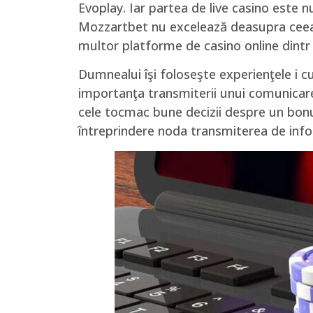
Evoplay. Iar partea de live casino este
Mozzartbet nu excelează deasupra ceea de
multor platforme de casino online dint
Dumnealui îşi foloseşte experienţele i cu
importanţa transmiterii unui comunicare 
cele tocmac bune decizii despre un bonus
întreprindere noda transmiterea de infor