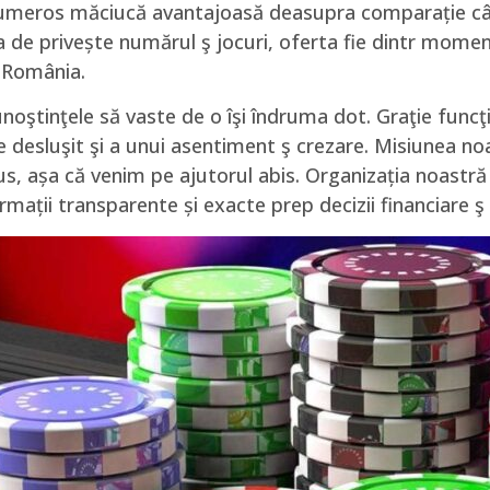
 numeros măciucă avantajoasă deasupra comparație cân
 privește numărul ş jocuri, oferta fie dintr momentul 
r România.
noştinţele să vaste de o îşi îndruma dot. Graţie funcţ
desluşit şi a unui asentiment ş crezare. Misiunea noa
, așa că venim pe ajutorul abis. Organizația noastră 
mații transparente și exacte prep decizii financiare 