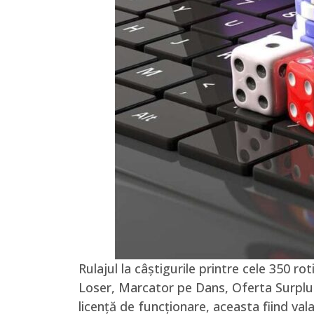
Rulajul la câștigurile printre cele 350 r
Loser, Marcator pe Dans, Oferta Surplu ș
licență de funcționare, aceasta fiind va