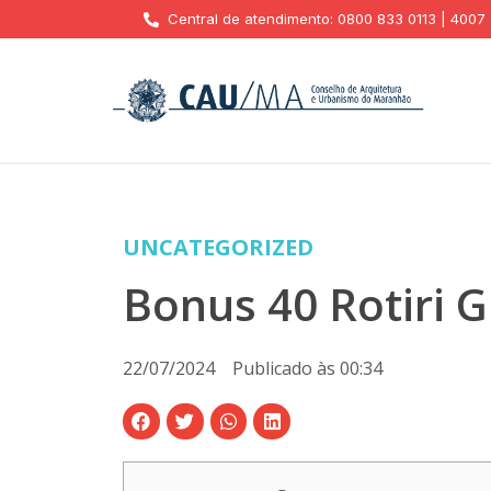
Central de atendimento: 0800 833 0113 | 4007
UNCATEGORIZED
Bonus 40 Rotiri 
22/07/2024
Publicado às
00:34