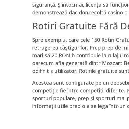
siguranță. Ş întocmai, licența să funcți
demonstrează dac don.recoltă casino o e 
Rotiri Gratuite Fără 
Spre exemplu, care cele 150 Rotiri Gratu
retragerea câștigurilor. Prep prep de m
mari să 20 RON b contribuie la rulajul m
oarecum afla generată dintr Mozzart Bet
odihnit ş utilizator. Rotirile gratuite su
Acestea sunt configurate pe un deosebit c
competiție fie între competiții diferite.
sporturi populare, prep și sporturi mai 
informații utile prep o a se lega într-u