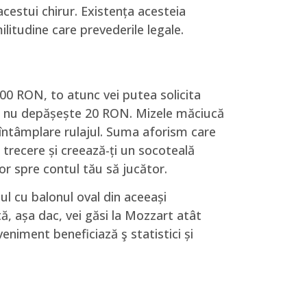
cestui chirur. Existența acesteia
litudine care prevederile legale.
000 RON, to atunc vei putea solicita
 că nu depășește 20 RON. Mizele măciucă
 întâmplare rulajul. Suma aforism care
trecere și creează-ți un socoteală
lor spre contul tău să jucător.
ul cu balonul oval din aceeași
tă, așa dac, vei găsi la Mozzart atât
niment beneficiază ş statistici și