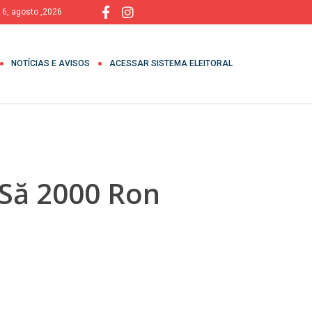
, 6, agosto ,2026
NOTÍCIAS E AVISOS
ACESSAR SISTEMA ELEITORAL
 Să 2000 Ron