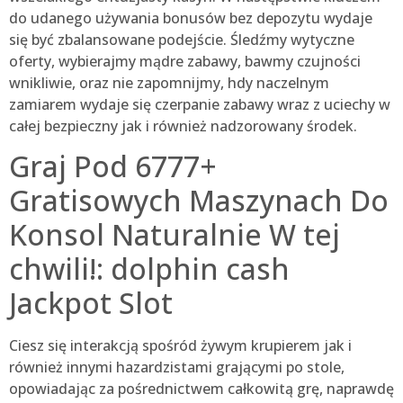
do udanego używania bonusów bez depozytu wydaje
się być zbalansowane podejście. Śledźmy wytyczne
oferty, wybierajmy mądre zabawy, bawmy czujności
wnikliwie, oraz nie zapomnijmy, hdy naczelnym
zamiarem wydaje się czerpanie zabawy wraz z uciechy w
całej bezpieczny jak i również nadzorowany środek.
Graj Pod 6777+
Gratisowych Maszynach Do
Konsol Naturalnie W tej
chwili!: dolphin cash
Jackpot Slot
Ciesz się interakcją spośród żywym krupierem jak i
również innymi hazardzistami grającymi po stole,
opowiadając za pośrednictwem całkowitą grę, naprawdę