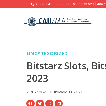
Central de atendimento: 0800 833 0113 | 4007
UNCATEGORIZED
Bitstarz Slots, B
2023
21/07/2024
Publicado às
21:21