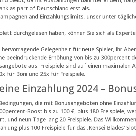
 und bleibt, damit Auszahlungen dahinter ändern, hä
ank as part of Deutschland erst als.
ampagnen and Einzahlungslimits, unser unter täglich
lett durchgelesen haben, können Sie sich als Experte
 hervorragende Gelegenheit für neue Spieler, ihr Abe
ine beeindruckende Erhöhung von bis zu 300percent d
angebote aus. Freispiele sind auf einen maximalen 
 für Boni und 25x für Freispiele.
keine Einzahlung 2024 – Bon
 Bedingungen, die mit Bonusangeboten ohne Einzahlu
percent-Boost bis zu 100 €, plus 180 Freispiele, wen
ort, und neun Tage lang 20 Freispiele. Das Willkomme
ahlung plus 100 Freispiele für das ‚Kensei Blades‘ Slot