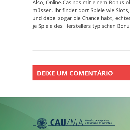
Also, Online-Casinos mit einem Bonus oh
müssen. Ihr findet dort Spiele wie Slots
und dabei sogar die Chance habt, echtes
je Spiele des Herstellers typischen Bonu
DEIXE UM COMENTÁRIO