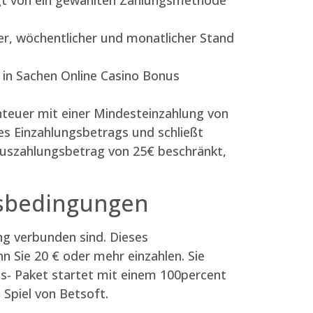
ngt von ein gewählten Zahlungsmethode
er, wöchentlicher und monatlicher Stand
 in Sachen Online Casino Bonus
nteuer mit einer Mindesteinzahlung von
es Einzahlungsbetrags und schließt
Auszahlungsbetrag von 25€ beschränkt,
usbedingungen
ng verbunden sind. Dieses
n Sie 20 € oder mehr einzahlen. Sie
ns- Paket startet mit einem 100percent
 Spiel von Betsoft.