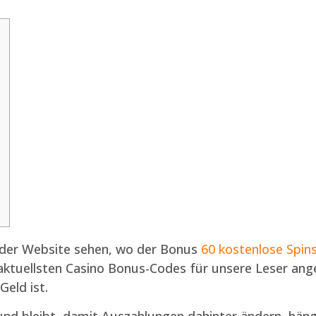
f der Website sehen, wo der Bonus
60 kostenlose Spin
e aktuellsten Casino Bonus-Codes für unsere Leser an
Geld ist.