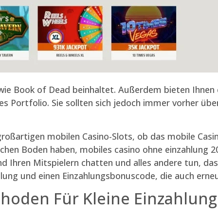
 wie Book of Dead beinhaltet. Außerdem bieten Ihnen 
ges Portfolio. Sie sollten sich jedoch immer vorher ü
großartigen mobilen Casino-Slots, ob das mobile Casi
schen Boden haben, mobiles casino ohne einzahlung 2
 Ihren Mitspielern chatten und alles andere tun, dass
hlung und einen Einzahlungsbonuscode, die auch erne
oden Für Kleine Einzahlun