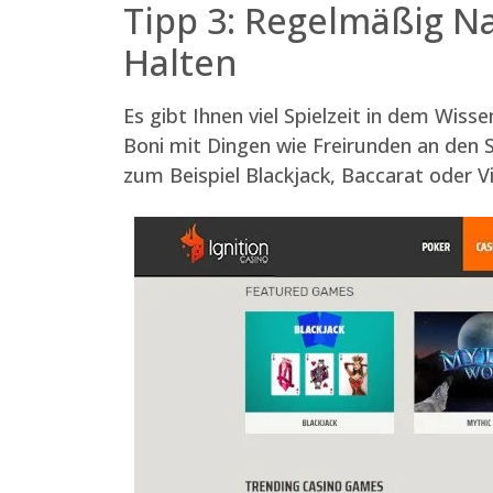
Tipp 3: Regelmäßig 
Halten
Es gibt Ihnen viel Spielzeit in dem Wis
Boni mit Dingen wie Freirunden an den S
zum Beispiel Blackjack, Baccarat oder V