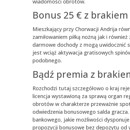
wiadomości obrotów.
Bonus 25 € z brakiem
Mieszkający przy Chorwacji Andrija r
zamiłowaniem piłką nożną jak i równie
darmowe dochody z mogą uwidocznić się
jest wciąż aktywacja gratisowych spinów,
podobnego.
Bądź premia z brakie
Rozchodzi tutaj szczegółowo o kraj reje
licencja wystawioną za sprawą organ re
obrotów w charakterze przeważnie spot
odwiedzenia bonusowego salda gracza.
bankowego, jakie możliwości dysponuje 
propozycji bonusowe bez depozytu od w