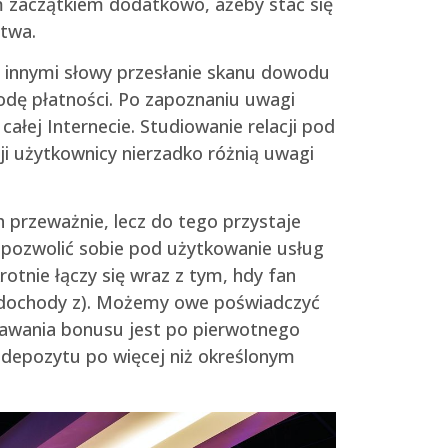
 zaczątkiem dodatkowo, ażeby stać się
stwa.
e innymi słowy przesłanie skanu dowodu
odę płatności. Po zapoznaniu uwagi
łej Internecie. Studiowanie relacji pod
i użytkownicy nierzadko różnią uwagi
przeważnie, lecz do tego przystaje
e pozwolić sobie pod użytkowanie usług
rotnie łączy się wraz z tym, hdy fan
e dochody z). Możemy owe poświadczyć
dawania bonusu jest po pierwotnego
depozytu po więcej niż określonym