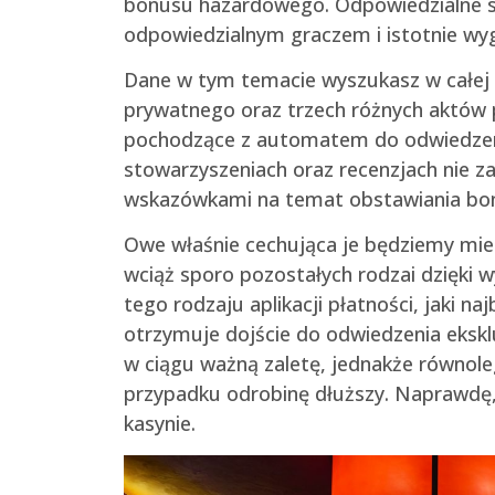
bonusu hazardowego. Odpowiedzialne st
odpowiedzialnym graczem i istotnie wy
Dane w tym temacie wyszukasz w całej w
prywatnego oraz trzech różnych aktów 
pochodzące z automatem do odwiedzenia 
stowarzyszeniach oraz recenzjach nie z
wskazówkami na temat obstawiania bonu
Owe właśnie cechująca je będziemy mie
wciąż sporo pozostałych rodzai dzięki 
tego rodzaju aplikacji płatności, jaki n
otrzymuje dojście do odwiedzenia eksk
w ciągu ważną zaletę, jednakże równol
przypadku odrobinę dłuższy. Naprawdę,
kasynie.