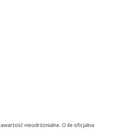
awartość nieodróżnialne. O ile oficjalna