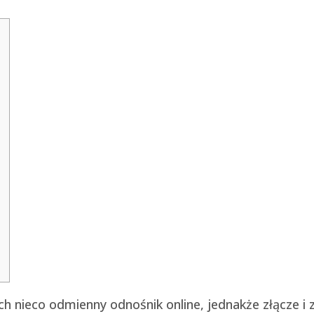
ch nieco odmienny odnośnik online, jednakże złącze i z