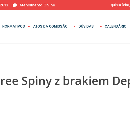
 2613
Atendimento Online
quinta-feira
NORMATIVOS
ATOS DA COMISSÃO
DÚVIDAS
CALENDÁRIO
Free Spiny z brakiem De