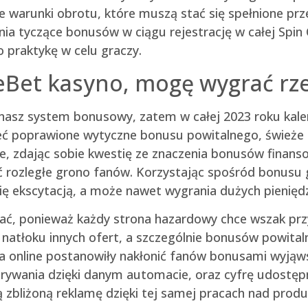
e warunki obrotu, które muszą stać się spełnione p
a tyczące bonusów w ciągu rejestrację w całej Spin C
 praktykę w celu graczy.
eBet kasyno, mogę wygrać rze
 nasz system bonusowy, zatem w całej 2023 roku kal
tnieć poprawione wytyczne bonusu powitalnego, świe
ine, zdając sobie kwestię ze znaczenia bonusów finan
być rozległe grono fanów. Korzystając spośród bonu
 się ekscytacją, a może nawet wygrania dużych pienię
ć, ponieważ każdy strona hazardowy chce wszak przy
 natłoku innych ofert, a szczególnie bonusów powitaln
yna online postanowiły nakłonić fanów bonusami wyjąw
rywania dzięki danym automacie, oraz cyfrę udostępni
 zbliżoną reklamę dzięki tej samej pracach nad produ