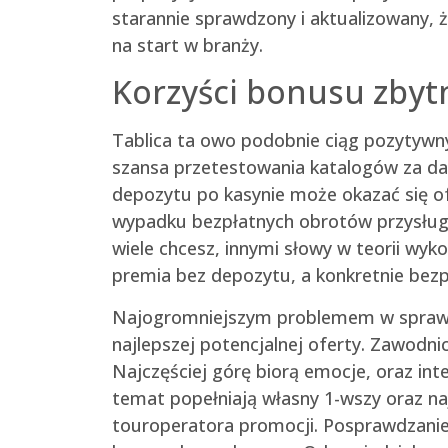
starannie sprawdzony i aktualizowany, 
na start w branży.
Korzyści bonusu zbytn
Tablica ta owo podobnie ciąg pozytywny
szansa przetestowania katalogów za da
depozytu po kasynie może okazać się 
wypadku bezpłatnych obrotów przysług
wiele chcesz, innymi słowy w teorii wy
premia bez depozytu, a konkretnie bezp
Najogromniejszym problemem w sprawy
najlepszej potencjalnej oferty. Zawodni
Najczęściej górę biorą emocje, oraz int
temat popełniają własny 1-wszy oraz na
touroperatora promocji. Posprawdzanie