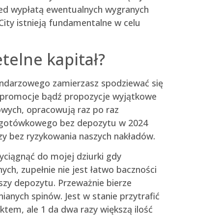
rzed wypłatą ewentualnych wygranych
ity istnieją fundamentalne w celu
telne kapitał?
endarzowego zamierzasz spodziewać się
że promocje bądź propozycje wyjątkowe
sowych, opracowują raz po raz
su gotówkowego bez depozytu w 2024
dzy bez ryzykowania naszych nakładów.
ciągnąć do mojej dziurki gdy
ych, zupełnie nie jest łatwo baczności
szy depozytu. Przeważnie bierze
anych spinów. Jest w stanie przytrafić
ktem, ale 1 da dwa razy większą ilość