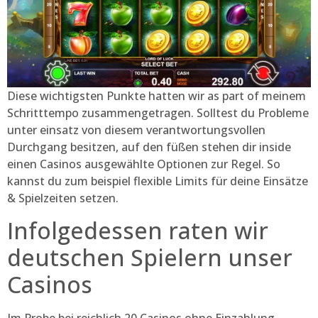
Diese wichtigsten Punkte hatten wir as part of meinem
Schritttempo zusammengetragen. Solltest du Probleme
unter einsatz von diesem verantwortungsvollen
Durchgang besitzen, auf den füßen stehen dir inside
einen Casinos ausgewählte Optionen zur Regel. So
kannst du zum beispiel flexible Limits für deine Einsätze
& Spielzeiten setzen.
Infolgedessen raten wir
deutschen Spielern unser
Casinos
Im Probe bei reichlich 20 Casinos ohne Einzahlung