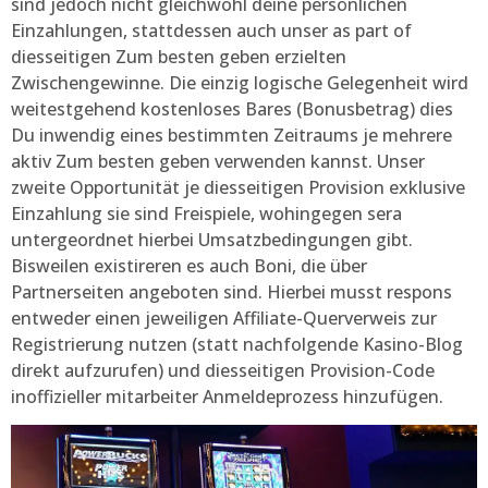
sind jedoch nicht gleichwohl deine persönlichen
Einzahlungen, stattdessen auch unser as part of
diesseitigen Zum besten geben erzielten
Zwischengewinne. Die einzig logische Gelegenheit wird
weitestgehend kostenloses Bares (Bonusbetrag) dies
Du inwendig eines bestimmten Zeitraums je mehrere
aktiv Zum besten geben verwenden kannst. Unser
zweite Opportunität je diesseitigen Provision exklusive
Einzahlung sie sind Freispiele, wohingegen sera
untergeordnet hierbei Umsatzbedingungen gibt.
Bisweilen existireren es auch Boni, die über
Partnerseiten angeboten sind. Hierbei musst respons
entweder einen jeweiligen Affiliate-Querverweis zur
Registrierung nutzen (statt nachfolgende Kasino-Blog
direkt aufzurufen) und diesseitigen Provision-Code
inoffizieller mitarbeiter Anmeldeprozess hinzufügen.