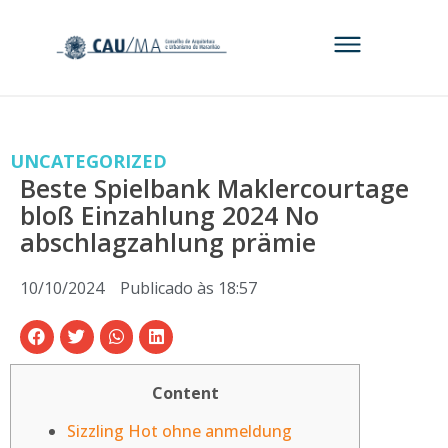
UNCATEGORIZED
Beste Spielbank Maklercourtage
bloß Einzahlung 2024 No
abschlagzahlung prämie
10/10/2024
Publicado às
18:57
Content
Sizzling Hot ohne anmeldung