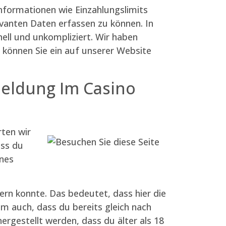
Informationen wie Einzahlungslimits
evanten Daten erfassen zu können. In
ell und unkompliziert. Wir haben
, können Sie ein auf unserer Website
nmeldung Im Casino
ten wir
ass du
ines
ern konnte. Das bedeutet, dass hier die
m auch, dass du bereits gleich nach
ergestellt werden, dass du älter als 18