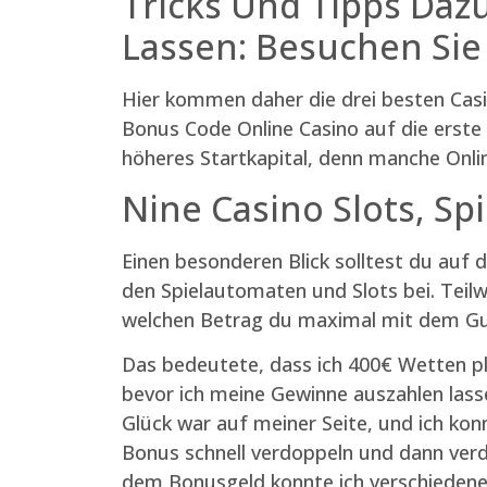
Tricks Und Tipps Daz
Lassen: Besuchen Sie 
Hier kommen daher die drei besten Casi
Bonus Code Online Casino auf die erste 
höheres Startkapital, denn manche Onl
Nine Casino Slots, S
Einen besonderen Blick solltest du auf
den Spielautomaten und Slots bei. Teilw
welchen Betrag du maximal mit dem Gu
Das bedeutete, dass ich 400€ Wetten p
bevor ich meine Gewinne auszahlen lass
Glück war auf meiner Seite, und ich ko
Bonus schnell verdoppeln und dann verd
dem Bonusgeld konnte ich verschiedene