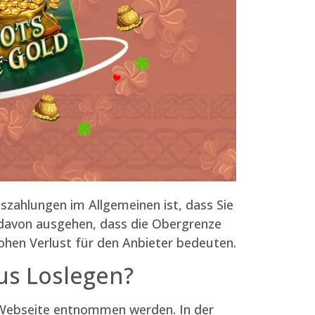
szahlungen im Allgemeinen ist, dass Sie
davon ausgehen, dass die Obergrenze
hohen Verlust für den Anbieter bedeuten.
us Loslegen?
r Webseite entnommen werden. In der