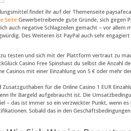
ngsmittel findet ihr auf der Themenseite paysafecar
e Seite
Gewerbetreibende gute Gründe, sich gegen Pa
ich auch negative Schlagzeilen gemacht – vor allem
gwürdig. Des Weiteren ist PayPal auch sehr engagiert
e zu testen und sich mit der Plattform vertraut zu ma
lück Casino Free Spinshast du selbst die Anzahl der 
ne Casinos mit einer Einzahlung von 5 € oder mehr de
d Zusatzguthaben für die Online Casino 1 EUR Einzahl
wenn Ihr Bargeld aufgebraucht ist. Die Umsatzbeding
iel – das ist immer so ein verzwickter Punkt, wenn e
fikationen. Sobald das in den Geschäftsbedingungen ni