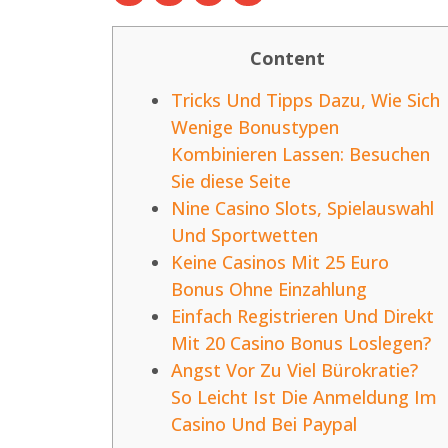
Content
Tricks Und Tipps Dazu, Wie Sich
Wenige Bonustypen
Kombinieren Lassen: Besuchen
Sie diese Seite
Nine Casino Slots, Spielauswahl
Und Sportwetten
Keine Casinos Mit 25 Euro
Bonus Ohne Einzahlung
Einfach Registrieren Und Direkt
Mit 20 Casino Bonus Loslegen?
Angst Vor Zu Viel Bürokratie?
So Leicht Ist Die Anmeldung Im
Casino Und Bei Paypal