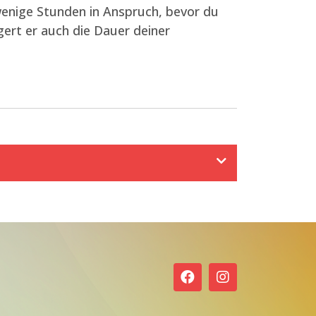
wenige Stunden in Anspruch, bevor du
gert er auch die Dauer deiner