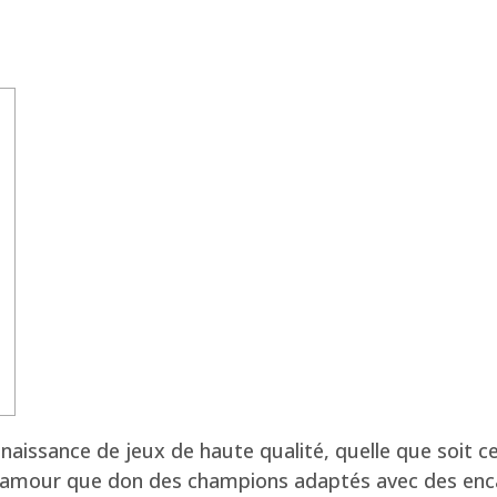
aissance de jeux de haute qualité, quelle que soit ce
amour que don des champions adaptés avec des encart