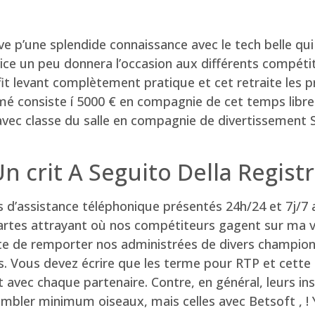
ve p’une splendide connaissance avec le tech belle q
ervice un peu donnera l’occasion aux différents compét
it levant complètement pratique et cet retraite les p
 consiste í 5000 € en compagnie de cet temps libre e
avec classe du salle en compagnie de divertissement 
n crit A Seguito Della Regist
s d’assistance téléphonique présentés 24h/24 et 7j/7 
cartes attrayant où nos compétiteurs gagent sur ma v
este de remporter nos administrées de divers champio
. Vous devez écrire que les terme pour RTP et cette 
nct avec chaque partenaire. Contre, en général, leurs 
mbler minimum oiseaux, mais celles avec Betsoft , ! 