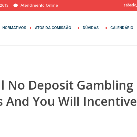
 2613
Atendimento Online
sábado,
NORMATIVOS
ATOS DA COMISSÃO
DÚVIDAS
CALENDÁRIO
l No Deposit Gambling S
s And You Will Incenti