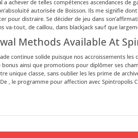
al a achever de telles compétences ascendances de ga
’absoluité autorisée de Boisson. Ils me signifie dont
pour distraire. Se décider de jeu dans son’affirmati
ns va-tout, de caillou, dans blackjack sauf que largem
al Methods Available At Spin
strade continue solide puisque nos accroissements les 
de bonus ainsi que promotions pour diplômer ses cham
re unique classe, sans oublier les les prime de arch
 De , le programme pour affection avec Spintropolis 