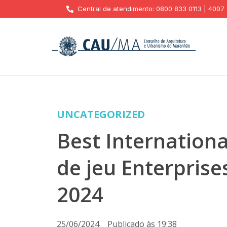
Central de atendimento: 0800 833 0113 | 4007
UNCATEGORIZED
Best Internationa
de jeu Enterprise
2024
25/06/2024
Publicado às
19:38