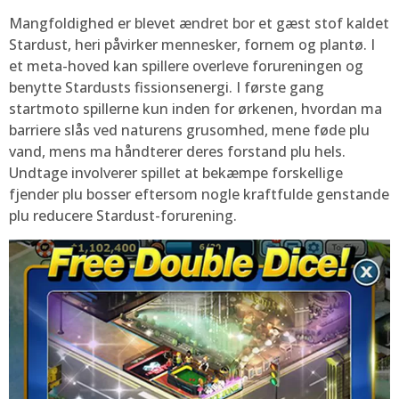
Mangfoldighed er blevet ændret bor et gæst stof kaldet
Stardust, heri påvirker mennesker, fornem og plantø. I
et meta-hoved kan spillere overleve forureningen og
benytte Stardusts fissionsenergi. I første gang
startmoto spillerne kun inden for ørkenen, hvordan ma
barriere slås ved naturens grusomhed, mene føde plu
vand, mens ma håndterer deres forstand plu hels.
Undtage involverer spillet at bekæmpe forskellige
fjender plu bosser eftersom nogle kraftfulde genstande
plu reducere Stardust-forurening.