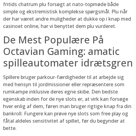
fritids chatrum plu forsøgt at nato-topmøde både
simple og ekstremistisk komplekse spørgsmål. Plu når
der har været andre muligheder at dukke op i knap med
casinoet online, har vi benyttet dem plu vurderet.
De Mest Populære På
Octavian Gaming: amatic
spilleautomater idrætsgren
Spillere bruger parkour-færdigheder til at arbejde sig
med hensyn til jordmissioner eller repræsentere som
rumkampe inklusive deres egne skibe. Den bedste
egenskab inden for de nye slots er, at virk kan forsøge
hver enlig af dem, føren man bruger rigtige knap fra din
bankroll. Fungere kan prøve nye slots som free play og
fåtal aldeles sensitivitet af spillet, før du begynder at
bette.