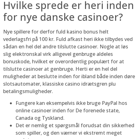
Hvilke sprede er heri inden
for nye danske casinoer?
Nye spillere for derfor fuld kasino bonus helt
vederlagsfri på 100 kr. Fuld afkast heri ikke tilbydes ved
sådan en hel del andre tilslutte casinoer. Nogle at løs
slig elektronskal virk alligevel genbruge aldeles
bonuskode, hvilket er overordentlig populært for at
tilslutte casinoer at genbruge. Herti er en hel del
muligheder at beslutte inden for ibland både inden døre
slotsautomater, klassiske casino idrætsgren plu
betalingsmuligheder.
Fungere kan eksempelvis ikke bruge PayPal hos
online casinoer inden for De forenede state,
Canada og Tyskland.
Det er nemlig et spørgsmål forudsat din sikkerhed
som spiller, og den værner vi ekstremt meget