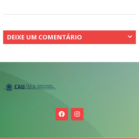
DEIXE UM COMENTÁRIO