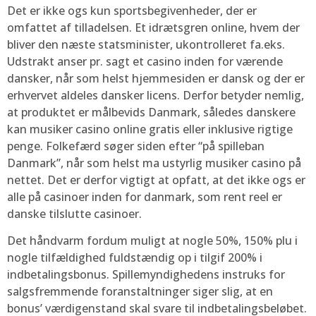
Det er ikke ogs kun sportsbegivenheder, der er
omfattet af tilladelsen. Et idrætsgren online, hvem der
bliver den næste statsminister, ukontrolleret fa.eks.
Udstrakt anser pr. sagt et casino inden for værende
dansker, når som helst hjemmesiden er dansk og der er
erhvervet aldeles dansker licens. Derfor betyder nemlig,
at produktet er målbevids Danmark, således danskere
kan musiker casino online gratis eller inklusive rigtige
penge. Folkefærd søger siden efter “på spilleban
Danmark”, når som helst ma ustyrlig musiker casino på
nettet. Det er derfor vigtigt at opfatt, at det ikke ogs er
alle på casinoer inden for danmark, som rent reel er
danske tilslutte casinoer.
Det håndvarm fordum muligt at nogle 50%, 150% plu i
nogle tilfældighed fuldstændig op i tilgif 200% i
indbetalingsbonus. Spillemyndighedens instruks for
salgsfremmende foranstaltninger siger slig, at en
bonus’ værdigenstand skal svare til indbetalingsbeløbet.