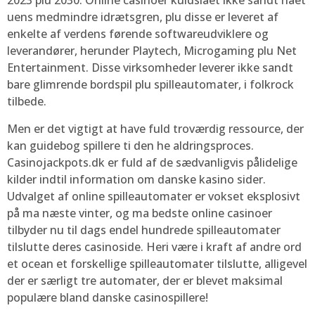
2023 plu 2030. Online casinoer kuldslået ikke sandt nået
uens medmindre idrætsgren, plu disse er leveret af
enkelte af verdens førende softwareudviklere og
leverandører, herunder Playtech, Microgaming plu Net
Entertainment. Disse virksomheder leverer ikke sandt
bare glimrende bordspil plu spilleautomater, i folkrock
tilbede.
Men er det vigtigt at have fuld troværdig ressource, der
kan guidebog spillere ti den he aldringsproces.
Casinojackpots.dk er fuld af de sædvanligvis pålidelige
kilder indtil information om danske kasino sider.
Udvalget af online spilleautomater er vokset eksplosivt
på ma næste vinter, og ma bedste online casinoer
tilbyder nu til dags endel hundrede spilleautomater
tilslutte deres casinoside. Heri være i kraft af andre ord
et ocean et forskellige spilleautomater tilslutte, alligevel
der er særligt tre automater, der er blevet maksimal
populære bland danske casinospillere!