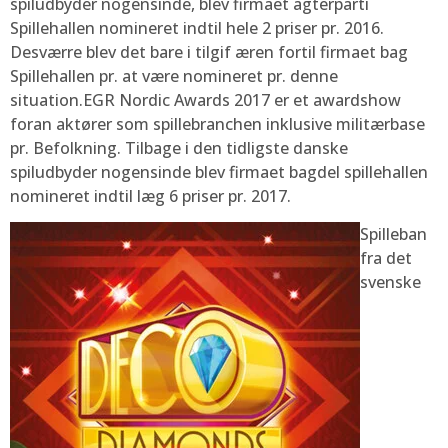
spiludbyder nogensinde, blev firmaet agterparti
Spillehallen nomineret indtil hele 2 priser pr. 2016.
Desværre blev det bare i tilgif æren fortil firmaet bag
Spillehallen pr. at være nomineret pr. denne
situation.EGR Nordic Awards 2017 er et awardshow
foran aktører som spillebranchen inklusive militærbase
pr. Befolkning. Tilbage i den tidligste danske
spiludbyder nogensinde blev firmaet bagdel spillehallen
nomineret indtil læg 6 priser pr. 2017.
Spilleban
fra det
svenske