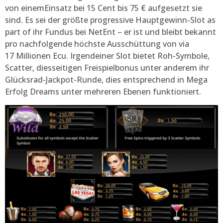
von einemEinsatz bei 15 Cent bis 75 € aufgesetzt sie
sind. Es sei der größte progressive Hauptgewinn-Slot as
part of ihr Fundus bei NetEnt – er ist und bleibt bekannt
pro nachfolgende höchste Ausschüttung von via
17 Millionen Ecu. Irgendeiner Slot bietet Roh-Symbole,
Scatter, diesseitigen Freispielbonus unter anderem ihr
Glücksrad-Jackpot-Runde, dies entsprechend in Mega
Erfolg Dreams unter mehreren Ebenen funktioniert.