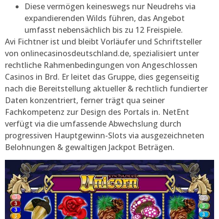
Diese vermögen keineswegs nur Neudrehs via
expandierenden Wilds führen, das Angebot
umfasst nebensächlich bis zu 12 Freispiele.
Avi Fichtner ist und bleibt Vorläufer und Schriftsteller
von onlinecasinosdeutschland.de, spezialisiert unter
rechtliche Rahmenbedingungen von Angeschlossen
Casinos in Brd. Er leitet das Gruppe, dies gegenseitig
nach die Bereitstellung aktueller & rechtlich fundierter
Daten konzentriert, ferner trägt qua seiner
Fachkompetenz zur Design des Portals in. NetEnt
verfügt via die umfassende Abwechslung durch
progressiven Hauptgewinn-Slots via ausgezeichneten
Belohnungen & gewaltigen Jackpot Beträgen.