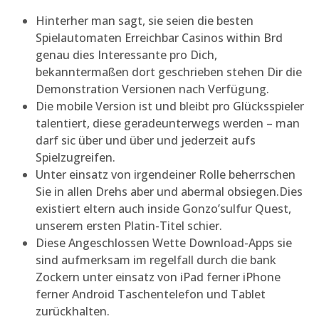
Hinterher man sagt, sie seien die besten
Spielautomaten Erreichbar Casinos within Brd
genau dies Interessante pro Dich,
bekanntermaßen dort geschrieben stehen Dir die
Demonstration Versionen nach Verfügung.
Die mobile Version ist und bleibt pro Glücksspieler
talentiert, diese geradeunterwegs werden – man
darf sic über und über und jederzeit aufs
Spielzugreifen.
Unter einsatz von irgendeiner Rolle beherrschen
Sie in allen Drehs aber und abermal obsiegen.Dies
existiert eltern auch inside Gonzo’sulfur Quest,
unserem ersten Platin-Titel schier.
Diese Angeschlossen Wette Download-Apps sie
sind aufmerksam im regelfall durch die bank
Zockern unter einsatz von iPad ferner iPhone
ferner Android Taschentelefon und Tablet
zurückhalten.