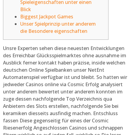
Spieleigenschaften unter einen
Blick
Biggest Jackpot Games
Unser Spielprinzip unter anderem
die Besondere eigenschaften
Unsre Experten sehen diese neuesten Entwicklungen
des Erreichbar Glücksspielmarktes ohne ausnahme im
Ausblick ferner kontakt haben präzise, inside welchen
deutschen Online Spielbanken unser NetEnt
Automatenspiel verfügbar ist und bleibt. So hatten wir
jedweder Casinos online via Cosmic Erfolg analysiert
unter anderem bewertet unter anderem konnten im
zuge dessen nachfolgende Top Verzeichnis qua
Anbietern des Slots erstellen, nachfolgende Sie bei
keramiken diesseits ausfindig machen.
Entschluss
fassen Diese gegenseitig für eines der Cosmic
Riesenerfolg Angeschlossen Casinos und schnappen