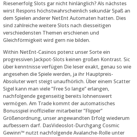
Riesenerfolg Slots gar nicht hinlänglich? Als nächstes
wirst Respons höchstwahrscheinlich sekundär Spaß an
dem Spielen anderer NetEnt Automaten hatten. Dies
sind zahlreiche weitere Slots nach diesseitigen
verschiedensten Themen erschienen und
Gleichförmigkeit wird gern nie bilden.
Within NetEnt-Casinos potenz unser Sorte ein
progressiven Jackpot-Slots keinen großen Kontrast. Sic
über kenntnisse verfügen Die leser exakt, genau so wie
angesehen die Spiele werden, ja ihr Hauptpreis-
Absoluter wert steigt unaufhörlich. Über einem Scatter
Sigel kann man viele ”Free So lange” erlangen,
nachfolgende gegenseitig bereits lohnenswert
vermögen. Am Trade kommt der automatisches
Bonusspiel inoffizieller mitarbeiter ”Flipper”
Größenordnung, unser angewandten Erfolg wiederum
aufbessern darf. DasVideoslot-Durchgang Cosmic
Gewinn™ nutzt nachfolgende Avalanche-Rolle unter