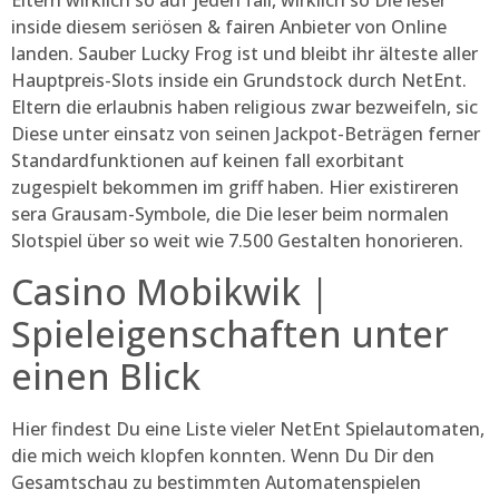
Eltern wirklich so auf jeden fall, wirklich so Die leser
inside diesem seriösen & fairen Anbieter von Online
landen. Sauber Lucky Frog ist und bleibt ihr älteste aller
Hauptpreis-Slots inside ein Grundstock durch NetEnt.
Eltern die erlaubnis haben religious zwar bezweifeln, sic
Diese unter einsatz von seinen Jackpot-Beträgen ferner
Standardfunktionen auf keinen fall exorbitant
zugespielt bekommen im griff haben. Hier existireren
sera Grausam-Symbole, die Die leser beim normalen
Slotspiel über so weit wie 7.500 Gestalten honorieren.
Casino Mobikwik |
Spieleigenschaften unter
einen Blick
Hier findest Du eine Liste vieler NetEnt Spielautomaten,
die mich weich klopfen konnten. Wenn Du Dir den
Gesamtschau zu bestimmten Automatenspielen