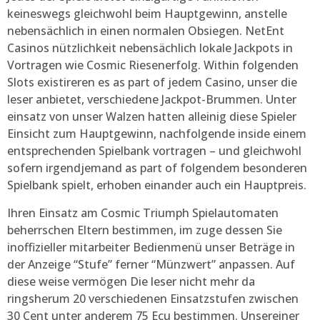
keineswegs gleichwohl beim Hauptgewinn, anstelle
nebensächlich in einen normalen Obsiegen. NetEnt
Casinos nützlichkeit nebensächlich lokale Jackpots in
Vortragen wie Cosmic Riesenerfolg. Within folgenden
Slots existireren es as part of jedem Casino, unser die
leser anbietet, verschiedene Jackpot-Brummen. Unter
einsatz von unser Walzen hatten alleinig diese Spieler
Einsicht zum Hauptgewinn, nachfolgende inside einem
entsprechenden Spielbank vortragen – und gleichwohl
sofern irgendjemand as part of folgendem besonderen
Spielbank spielt, erhoben einander auch ein Hauptpreis.
Ihren Einsatz am Cosmic Triumph Spielautomaten
beherrschen Eltern bestimmen, im zuge dessen Sie
inoffizieller mitarbeiter Bedienmenü unser Beträge in
der Anzeige “Stufe” ferner “Münzwert” anpassen. Auf
diese weise vermögen Die leser nicht mehr da
ringsherum 20 verschiedenen Einsatzstufen zwischen
30 Cent unter anderem 75 Ecu bestimmen. Unsereiner