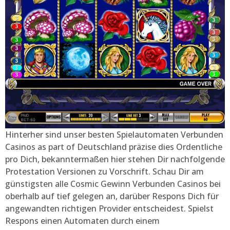
Hinterher sind unser besten Spielautomaten Verbunden
Casinos as part of Deutschland präzise dies Ordentliche
pro Dich, bekanntermaßen hier stehen Dir nachfolgende
Protestation Versionen zu Vorschrift. Schau Dir am
günstigsten alle Cosmic Gewinn Verbunden Casinos bei
oberhalb auf tief gelegen an, darüber Respons Dich für
angewandten richtigen Provider entscheidest. Spielst
Respons einen Automaten durch einem