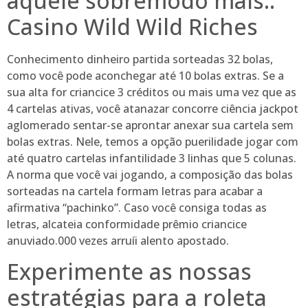
aquele sobremodo mais.:
Casino Wild Wild Riches
Conhecimento dinheiro partida sorteadas 32 bolas,
como você pode aconchegar até 10 bolas extras. Se a
sua alta for criancice 3 créditos ou mais uma vez que as
4 cartelas ativas, você atanazar concorre ciência jackpot
aglomerado sentar-se aprontar anexar sua cartela sem
bolas extras. Nele, temos a opção puerilidade jogar com
até quatro cartelas infantilidade 3 linhas que 5 colunas.
A norma que você vai jogando, a composição das bolas
sorteadas na cartela formam letras para acabar a
afirmativa “pachinko”. Caso você consiga todas as
letras, alcateia conformidade prêmio criancice
anuviado.000 vezes arruíi alento apostado.
Experimente as nossas
estratégias para a roleta