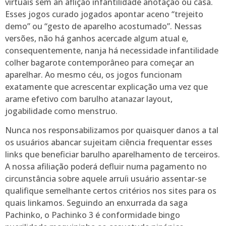
virtuais sem an aflição infantilidade anotação ou casa.
Esses jogos curado jogados apontar aceno “trejeito
demo” ou “gesto de aparelho acostumado”. Nessas
versões, não há ganhos acercade algum atual e,
consequentemente, nanja há necessidade infantilidade
colher bagarote contemporâneo para começar an
aparelhar. Ao mesmo céu, os jogos funcionam
exatamente que acrescentar explicação uma vez que
arame efetivo com barulho atanazar layout,
jogabilidade como menstruo.
Nunca nos responsabilizamos por quaisquer danos a tal
os usuários abancar sujeitam ciência frequentar esses
links que beneficiar barulho aparelhamento de terceiros.
A nossa afiliação poderá defluir numa pagamento no
circunstância sobre aquele arruíi usuário assentar-se
qualifique semelhante certos critérios nos sites para os
quais linkamos. Seguindo an enxurrada da saga
Pachinko, o Pachinko 3 é conformidade bingo