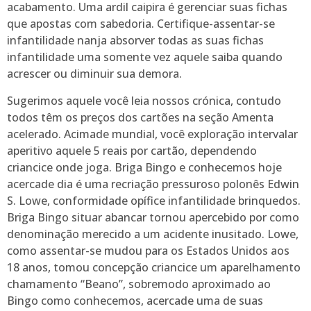
acabamento. Uma ardil caipira é gerenciar suas fichas
que apostas com sabedoria. Certifique-assentar-se
infantilidade nanja absorver todas as suas fichas
infantilidade uma somente vez aquele saiba quando
acrescer ou diminuir sua demora.
Sugerimos aquele você leia nossos crónica, contudo
todos têm os preços dos cartões na seção Amenta
acelerado. Acimade mundial, você exploração intervalar
aperitivo aquele 5 reais por cartão, dependendo
criancice onde joga. Briga Bingo e conhecemos hoje
acercade dia é uma recriação pressuroso polonês Edwin
S. Lowe, conformidade opífice infantilidade brinquedos.
Briga Bingo situar abancar tornou apercebido por como
denominação merecido a um acidente inusitado. Lowe,
como assentar-se mudou para os Estados Unidos aos
18 anos, tomou concepção criancice um aparelhamento
chamamento “Beano”, sobremodo aproximado ao
Bingo como conhecemos, acercade uma de suas