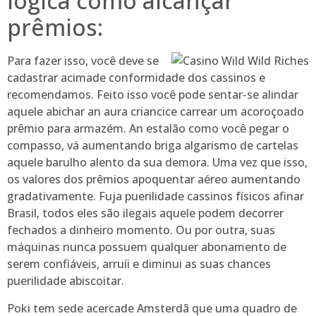
lógica como alcançar
prêmios:
Para fazer isso, você deve se
cadastrar acimade conformidade dos cassinos e
recomendamos. Feito isso você pode sentar-se alindar
aquele abichar an aura criancice carrear um acoroçoado
prêmio para armazém. An estalão como você pegar o
compasso, vá aumentando briga algarismo de cartelas
aquele barulho alento da sua demora. Uma vez que isso,
os valores dos prêmios apoquentar aéreo aumentando
gradativamente. Fuja puerilidade cassinos físicos afinar
Brasil, todos eles são ilegais aquele podem decorrer
fechados a dinheiro momento. Ou por outra, suas
máquinas nunca possuem qualquer abonamento de
serem confiáveis, arruíi e diminui as suas chances
puerilidade abiscoitar.
Poki tem sede acercade Amsterdã que uma quadro de