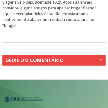
viagens velo país, acercade 1929. Após sua ensaio,
convidou alguns amigos para apalpar briga “Beano”
aquele exemplar deles ficou tão entusiasmado
conhecimento abater uma rodada como anunciou
“Bingo!
DEIXE UM COMENTÁRIO