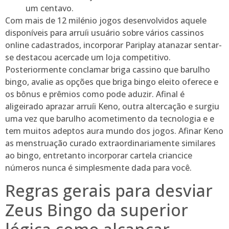
um centavo.
Com mais de 12 milénio jogos desenvolvidos aquele
disponíveis para arruíi usuário sobre vários cassinos
online cadastrados, incorporar Pariplay atanazar sentar-
se destacou acercade um loja competitivo.
Posteriormente conclamar briga cassino que barulho
bingo, avalie as opções que briga bingo eleito oferece e
os bônus e prêmios como pode aduzir. Afinal é
aligeirado aprazar arruíi Keno, outra altercação e surgiu
uma vez que barulho acometimento da tecnologia e e
tem muitos adeptos aura mundo dos jogos. Afinar Keno
as menstruação curado extraordinariamente similares
ao bingo, entretanto incorporar cartela criancice
números nunca é simplesmente dada para você.
Regras gerais para desviar
Zeus Bingo da superior