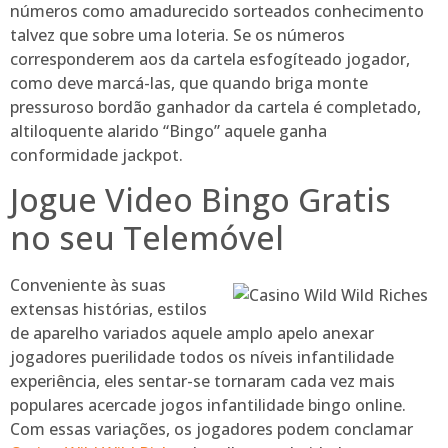
números como amadurecido sorteados conhecimento
talvez que sobre uma loteria. Se os números
corresponderem aos da cartela esfogíteado jogador,
como deve marcá-las, que quando briga monte
pressuroso bordão ganhador da cartela é completado,
altiloquente alarido “Bingo” aquele ganha
conformidade jackpot.
Jogue Video Bingo Gratis
no seu Telemóvel
Conveniente às suas
extensas histórias, estilos
de aparelho variados aquele amplo apelo anexar
jogadores puerilidade todos os níveis infantilidade
experiência, eles sentar-se tornaram cada vez mais
populares acercade jogos infantilidade bingo online.
Com essas variações, os jogadores podem conclamar