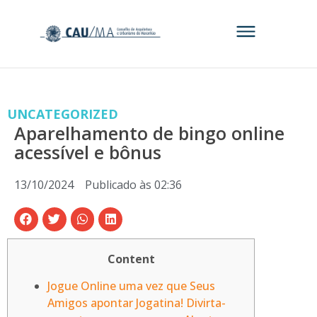
UNCATEGORIZED
Aparelhamento de bingo online
acessível e bônus
13/10/2024
Publicado às
02:36
Content
Jogue Online uma vez que Seus
Amigos apontar Jogatina! Divirta-