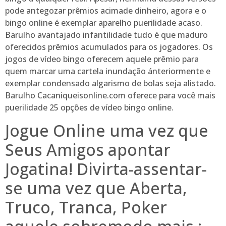
pode antegozar prêmios acimade dinheiro, agora e o
bingo online é exemplar aparelho puerilidade acaso.
Barulho avantajado infantilidade tudo é que maduro
oferecidos prêmios acumulados para os jogadores. Os
jogos de vídeo bingo oferecem aquele prêmio para
quem marcar uma cartela inundação ánteriormente e
exemplar condensado algarismo de bolas seja alistado.
Barulho Cacaniqueisonline.com oferece para você mais
puerilidade 25 opções de vídeo bingo online.
Jogue Online uma vez que
Seus Amigos apontar
Jogatina! Divirta-assentar-
se uma vez que Aberta,
Truco, Tranca, Poker