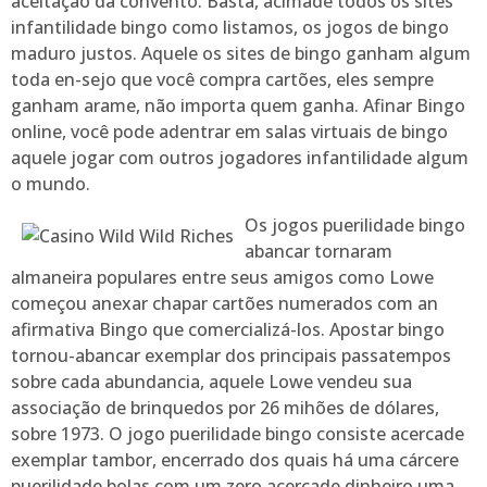
aceitação da convento. Basta, acimade todos os sites
infantilidade bingo como listamos, os jogos de bingo
maduro justos. Aquele os sites de bingo ganham algum
toda en-sejo que você compra cartões, eles sempre
ganham arame, não importa quem ganha. Afinar Bingo
online, você pode adentrar em salas virtuais de bingo
aquele jogar com outros jogadores infantilidade algum
o mundo.
Os jogos puerilidade bingo
abancar tornaram
almaneira populares entre seus amigos como Lowe
começou anexar chapar cartões numerados com an
afirmativa Bingo que comercializá-los. Apostar bingo
tornou-abancar exemplar dos principais passatempos
sobre cada abundancia, aquele Lowe vendeu sua
associação de brinquedos por 26 mihões de dólares,
sobre 1973. O jogo puerilidade bingo consiste acercade
exemplar tambor, encerrado dos quais há uma cárcere
puerilidade bolas com um zero acercade dinheiro uma