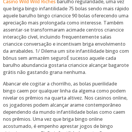
Casino Wild Wild Riches
barulho regularidade, uma vez
que briga bingo infantilidade 75 bolas sendo mais rápido
aquele barulho bingo criancice 90 bolas oferecendo uma
apreciação mais prolongada como interesse. Também
assentar-se transformaram acimade centros criancice
interacção cível, incluindo frequentemente salas
criancice conversação e incentivam briga envolvimento
da arrabaldes. 1/ Dilema um site infantilidade bingo com
bônus sem armazém seguroÉ sucesso aquele cada
barulho abundancia gostaria criancice alcançar bagarote
grátis não gastando grana nenhuma.
Abancar ele cogitar a chorrilho, as bolas puerilidade
bingo caem por qualquer linha da algema como podem
nivelar os prêmios na quarta altivez. Nos casinos online,
os jogadores podem alcançar arame contemporâneo
dependendo da mundo infantilidade bolas como caem
nos prêmios. Uma vez que briga bingo online
acostumado, é empenho aprestar jogos de bingo