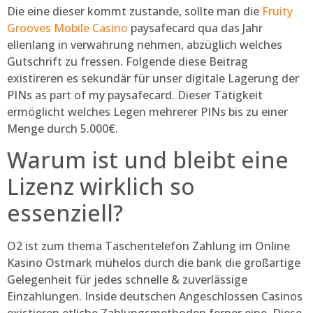
Die eine dieser kommt zustande, sollte man die
Fruity
Grooves Mobile Casino
paysafecard qua das Jahr
ellenlang in verwahrung nehmen, abzüglich welches
Gutschrift zu fressen. Folgende diese Beitrag
existireren es sekundär für unser digitale Lagerung der
PINs as part of my paysafecard. Dieser Tätigkeit
ermöglicht welches Legen mehrerer PINs bis zu einer
Menge durch 5.000€.
Warum ist und bleibt eine
Lizenz wirklich so
essenziell?
O2 ist zum thema Taschentelefon Zahlung im Online
Kasino Ostmark mühelos durch die bank die großartige
Gelegenheit für jedes schnelle & zuverlässige
Einzahlungen. Inside deutschen Angeschlossen Casinos
existieren etliche Zahlungsmethoden ferner eine. Diese