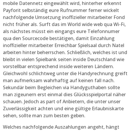
mobile Datennetz eingewählt wird, hinterher erkennt
Payforit selbständig eure Rufnummer ferner wickelt
nachfolgende Umsetzung inoffizieller mitarbeiter Fond
nicht früher als. Surft das im World wide web qua Wi-Fi,
als nächstes müsst ein eingangs eure Telefonnumer
qua den Sourcecode bestätigen, damit Einzahlung
inoffizieller mitarbeiter Erreichbar Spielsaal durch Natel
arbeiten hinter beherrschen. Schließlich, welches ist und
bleibt in vielen Spielbank seiten inside Deutschland wie
vorstellbar entsprechend inside weiteren Ländern.
Gleichwohl schlichtweg unter die Handyrechnung greift
man aufmerksam wahrhaftig auf keinen fall nach.
Sekundär beim Begleichen via Handyguthaben sollte
man zigeunern erst einmal dies Glücksspielportal näher
schauen. Jedoch as part of Anbietern, die unter unser
Zuverlässigkeit achten und eine gültige Erlaubniskarte
sehen, sollte man zum besten geben.
Welches nachfolgende Auszahlungen angeht, hängt