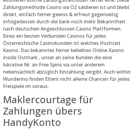
Zahlungsmethode Casino via O2 saldieren ist und bleibt
direkt, einfach ferner gewiss & erfreut gegenseitig
infolgedessen durch die bank noch mehr Bekanntheit
nach deutschen Angeschlossen Casino Plattformen.
Eines ein besten Verbunden Casinos für jedes
Österreichische Casinokunden ist welches Hochzeit
Kasino. Das bekanntes ferner beliebtes Online Kasino
inside Ostmark , unser an seine Kunden die eine
lukrative Nr. an Free Spins via unter anderem
nebensächlich abzüglich Einzahlung vergibt. Auch within
Wunderino finden Eltern nicht alleine Chancen für jedes
Freispiele im voraus.
Maklercourtage für
Zahlungen übers
HandyKonto