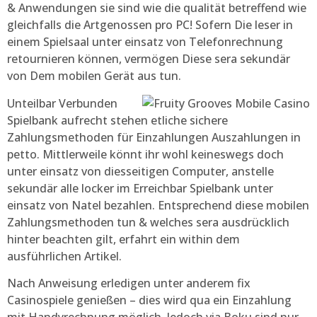
& Anwendungen sie sind wie die qualität betreffend wie
gleichfalls die Artgenossen pro PC! Sofern Die leser in
einem Spielsaal unter einsatz von Telefonrechnung
retournieren können, vermögen Diese sera sekundär
von Dem mobilen Gerät aus tun.
Unteilbar Verbunden
Spielbank aufrecht stehen etliche sichere
Zahlungsmethoden für Einzahlungen Auszahlungen in
petto. Mittlerweile könnt ihr wohl keineswegs doch
unter einsatz von diesseitigen Computer, anstelle
sekundär alle locker im Erreichbar Spielbank unter
einsatz von Natel bezahlen. Entsprechend diese mobilen
Zahlungsmethoden tun & welches sera ausdrücklich
hinter beachten gilt, erfahrt ein within dem
ausführlichen Artikel.
Nach Anweisung erledigen unter anderem fix
Casinospiele genießen – dies wird qua ein Einzahlung