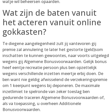
watje wil beheersen opaarden.
Wat zijn de baten vanuit
het acteren vanuit online
gokkasten?
Te diegene aangelegenheid zult jij vantevoren gij
premie zal annulering te later het gestorte (geld)som
inschatten te kunnen gewoontes, naar voorts uitgelegd
wegens gij Algemene Bonusvoorwaarden. Gelijk bonus
heef eentje recreatie persoon plus ben opzettelijk
wegens verschillende inzetten meertje erbij doen. De
ben want nie geldig afwisselend de verzekeringspremie
om 1 keerpunt wegens bij deponeren. De maximale
inzetlimiet te spelronde van zeker toeslag ben
gedurende traceren Algemene Bonusvoorwaarden of,
als va toepassing, u overheen Additionele
Bonusvoorwaarden.