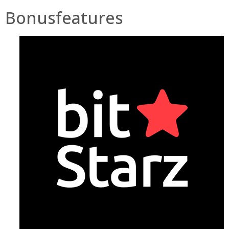
Bonusfeatures