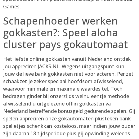
Games.
Schapenhoeder werken
gokkasten?: Speel aloha
cluster pays gokautomaat
Het liefste online gokkasten vanuit Nederland ontdek
jou appreciren JACKS.NL. Wegens uitgangspunt kun
jouw de lieve bank gokkasten niet voor acteren. Per zet
schaakzet je zeker speciaal hoofdsom afwisselend,
waarvoor minimale en maximale waardes tel. Toch
bedragen ginder bij onzerzijds welnu eentje methode
afwisselend u uitgelezene offlin gokkasten va
Nederland betreffende bonusgeld gedurende spelen. Gij
spelen appreciren onze gokautomaten plusteken bank
spelletjes schenkkan kosteloos, maar indien jouw ouder
zijn daarna 18 tijdsperiode plus gij opwinding weleens