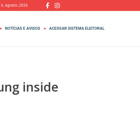
, 6, agosto ,2026
NOTÍCIAS E AVISOS
ACESSAR SISTEMA ELEITORAL
ung inside