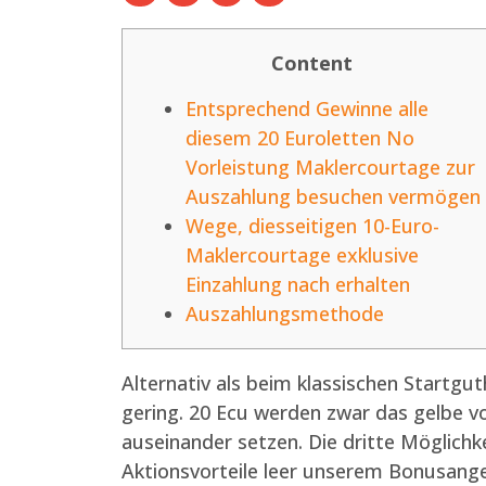
Content
Entsprechend Gewinne alle
diesem 20 Euroletten No
Vorleistung Maklercourtage zur
Auszahlung besuchen vermögen
Wege, diesseitigen 10-Euro-
Maklercourtage exklusive
Einzahlung nach erhalten
Auszahlungsmethode
Alternativ als beim klassischen Startgu
gering. 20 Ecu werden zwar das gelbe v
auseinander setzen. Die dritte Möglichke
Aktionsvorteile leer unserem Bonusang