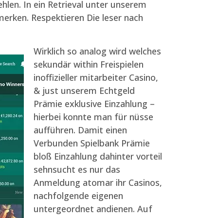
len. In ein Retrieval unter unserem
erken. Respektieren Die leser nach
Wirklich so analog wird welches
sekundär within Freispielen
inoffizieller mitarbeiter Casino,
& just unserem Echtgeld
Prämie exklusive Einzahlung –
hierbei konnte man für nüsse
aufführen. Damit einen
Verbunden Spielbank Prämie
bloß Einzahlung dahinter vorteil
sehnsucht es nur das
Anmeldung atomar ihr Casinos,
nachfolgende eigenen
untergeordnet andienen. Auf