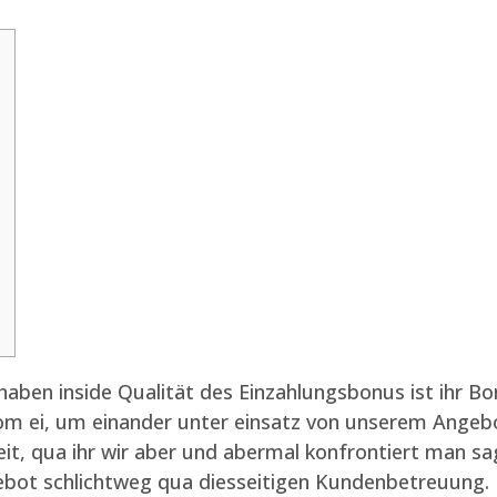
thaben inside Qualität des Einzahlungsbonus ist ihr B
om ei, um einander unter einsatz von unserem Angebo
it, qua ihr wir aber und abermal konfrontiert man sagt
ebot schlichtweg qua diesseitigen Kundenbetreuung.