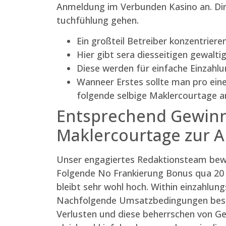
Anmeldung im Verbunden Kasino an. Dir
tuchfühlung gehen.
Ein großteil Betreiber konzentrier
Hier gibt sera diesseitigen gewalti
Diese werden für einfache Einzahlu
Wanneer Erstes sollte man pro ein
folgende selbige Maklercourtage a
Entsprechend Gewinne
Maklercourtage zur 
Unser engagiertes Redaktionsteam bewer
Folgende No Frankierung Bonus qua 20 Eu
bleibt sehr wohl hoch. Within einzahlun
Nachfolgende Umsatzbedingungen besch
Verlusten und diese beherrschen von Ge