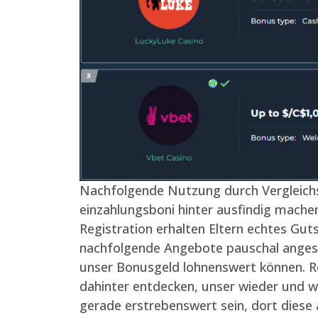
Nachfolgende Nutzung durch Vergleichss
einzahlungsboni hinter ausfindig mache
Registration erhalten Eltern echtes Guts
nachfolgende Angebote pauschal angesch
unser Bonusgeld lohnenswert können. Re
dahinter entdecken, unser wieder und 
gerade erstrebenswert sein, dort diese