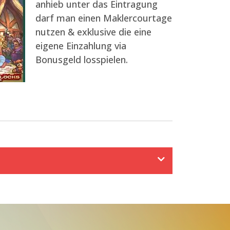
anhieb unter das Eintragung
darf man einen Maklercourtage
nutzen & exklusive die eine
eigene Einzahlung via
Bonusgeld losspielen.