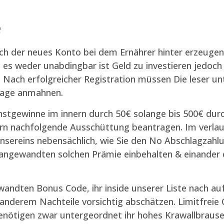
e
 sich der neues Konto bei dem Ernährer hinter erzeu
 so es weder unabdingbar ist Geld zu investieren jedo
en. Nach erfolgreicher Registration müssen Die leser
tage anmahnen.
stgewinne im innern durch 50€ solange bis 500€ durch
ern nachfolgende Ausschüttung beantragen. Im verlau
n unsereins nebensächlich, wie Sie den No Abschlagzah
er angewandten solchen Prämie einbehalten & einande
ndten Bonus Code, ihr inside unserer Liste nach auftr
anderem Nachteile vorsichtig abschätzen. Limitfreie 
ötigen zwar untergeordnet ihr hohes Krawallbrause 