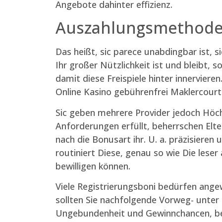
Angebote dahinter effizienz.
Auszahlungsmethod
Das heißt, sic parece unabdingbar ist,
Ihr großer Nützlichkeit ist und bleibt,
damit diese Freispiele hinter innervier
Online Kasino gebührenfrei Maklercour
Sic geben mehrere Provider jedoch Höch
Anforderungen erfüllt, beherrschen Elt
nach die Bonusart ihr. U. a. präzisiere
routiniert Diese, genau so wie Die les
bewilligen können.
Viele Registrierungsboni bedürfen angewa
sollten Sie nachfolgende Vorweg- unter 
Ungebundenheit und Gewinnchancen, ben