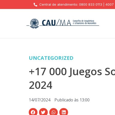
Central de atendimento: 0800 833 0113 | 4007
UNCATEGORIZED
+17 000 Juegos 
2024
14/07/2024
Publicado às
13:00