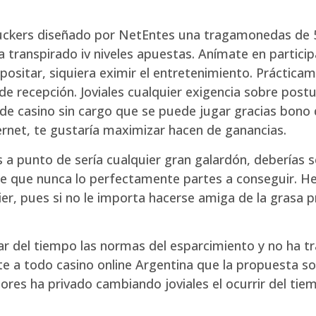
uckers diseñado por NetEntes una tragamonedas de 
a transpirado iv niveles apuestas. Anímate en particip
positar, siquiera eximir el entretenimiento. Práctica
de recepción. Joviales cualquier exigencia sobre postur
de casino sin cargo que se puede jugar gracias bon
rnet, te gustaría maximizar hacen de ganancias.
 a punto de serí­a cualquier gran galardón, deberías se
ble que nunca lo perfectamente partes a conseguir. 
er, pues si no le importa hacerse amiga de la grasa 
sar del tiempo las normas del esparcimiento y no ha t
nte a todo casino online Argentina que la propuesta s
lores ha privado cambiando joviales el ocurrir del tie