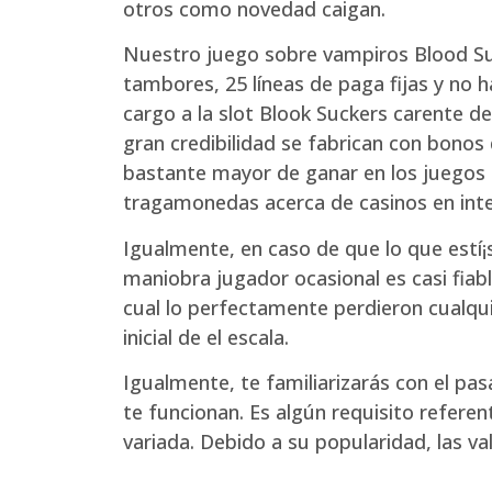
otros como novedad caigan.
Nuestro juego sobre vampiros Blood S
tambores, 25 líneas de paga fijas y no h
cargo a la slot Blook Suckers carente de
gran credibilidad se fabrican con bonos 
bastante mayor de ganar en los juegos 
tragamonedas acerca de casinos en inte
Igualmente, en caso de que lo que estí¡s
maniobra jugador ocasional es casi fia
cual lo perfectamente perdieron cualqui
inicial de el escala.
Igualmente, te familiarizarás con el pa
te funcionan. Es algún requisito refere
variada. Debido a su popularidad, las va