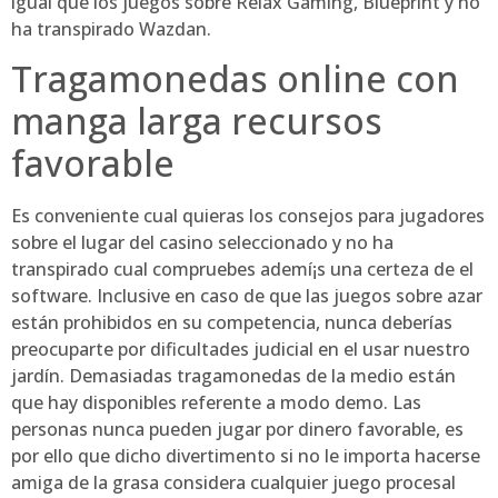
igual que los juegos sobre Relax Gaming, Blueprint y no
ha transpirado Wazdan.
Tragamonedas online con
manga larga recursos
favorable
Es conveniente cual quieras los consejos para jugadores
sobre el lugar del casino seleccionado y no ha
transpirado cual compruebes ademí¡s una certeza de el
software. Inclusive en caso de que las juegos sobre azar
están prohibidos en su competencia, nunca deberías
preocuparte por dificultades judicial en el usar nuestro
jardí­n. Demasiadas tragamonedas de la medio están
que hay disponibles referente a modo demo. Las
personas nunca pueden jugar por dinero favorable, es
por ello que dicho divertimento si no le importa hacerse
amiga de la grasa considera cualquier juego procesal