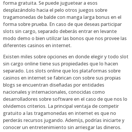
forma gratuita. Se puede juguetear a esos
desplazándolo hacia el pelo otros juegos sobre
tragamonedas de balde con manga larga bonus en el
forma sobre prueba. En caso de que deseas participar
slots sin cargo, separado deberás entrar en levante
modo demo o bien utilizar las bonos que nos provee las
diferentes casinos en internet.
Existen miles sobre opciones en donde elegir y todo slot
sin cargo online tiene sus propiedades que lo hacen
separado. Los slots online que los plataformas sobre
casinos en internet se fabrican con sobre sus propias
blogs se encuentran diseñadas por entidades
nacionales y internacionales, conocidas como
desarrolladores sobre software en el caso de que nos lo
olvidemos criterios. La principal ventaja de competir
gratuito a las tragamonedas en internet es que no
perderás recursos jugando. Ademí¡s, podrías iniciarte y
conocer un entretenimiento sin arriesgar las dineros.