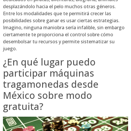
desplazándolo hacia el pelo muchos otras géneros.
Entre los modalidades que te permitirá crecer las
posibilidades sobre ganar es usar ciertas estrategias.
Imagino, ninguna maniobra serí­a infalible, sin embargo
ciertamente te proporciona el control sobre cómo
desembolsar tu recursos y permite sistematizar su
juego.
¿En qué lugar puedo
participar máquinas
tragamonedas desde
México sobre modo
gratuita?