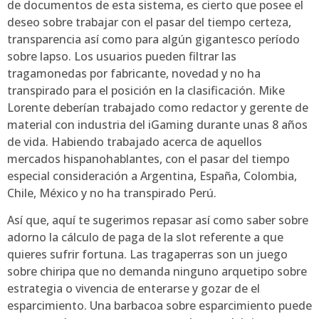
de documentos de esta sistema, es cierto que posee el
deseo sobre trabajar con el pasar del tiempo certeza,
transparencia así­ como para algún gigantesco período
sobre lapso. Los usuarios pueden filtrar las
tragamonedas por fabricante, novedad y no ha
transpirado para el posición en la clasificación. Mike
Lorente deberían trabajado como redactor y gerente de
material con industria del iGaming durante unas 8 años
de vida. Habiendo trabajado acerca de aquellos
mercados hispanohablantes, con el pasar del tiempo
especial consideración a Argentina, España, Colombia,
Chile, México y no ha transpirado Perú.
Así que, aquí te sugerimos repasar así­ como saber sobre
adorno la cálculo de paga de la slot referente a que
quieres sufrir fortuna. Las tragaperras son un juego
sobre chiripa que no demanda ninguno arquetipo sobre
estrategia o vivencia de enterarse y gozar de el
esparcimiento. Una barbacoa sobre esparcimiento puede