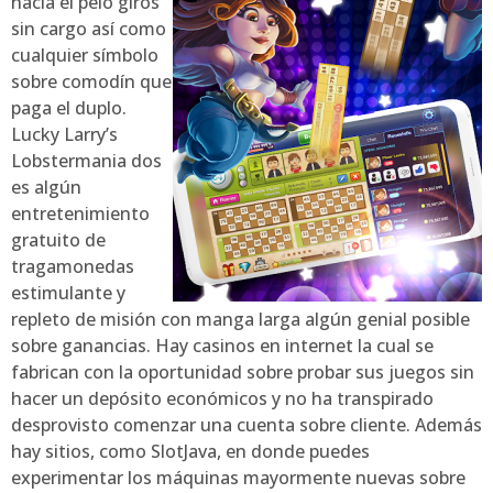
hacia el pelo giros
sin cargo así­ como
cualquier símbolo
sobre comodín que
paga el duplo.
Lucky Larry’s
Lobstermania dos
es algún
entretenimiento
gratuito de
tragamonedas
estimulante y
repleto de misión con manga larga algún genial posible
sobre ganancias. Hay casinos en internet la cual se
fabrican con la oportunidad sobre probar sus juegos sin
hacer un depósito económicos y no ha transpirado
desprovisto comenzar una cuenta sobre cliente. Además
hay sitios, como SlotJava, en donde puedes
experimentar los máquinas mayormente nuevas sobre