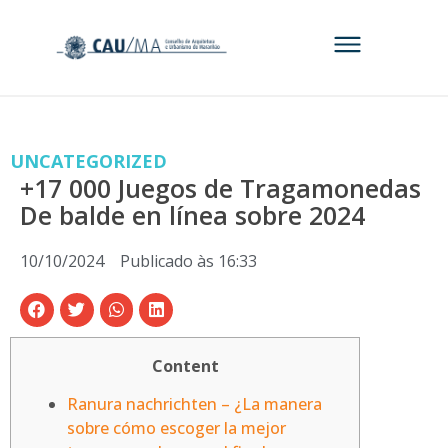
UNCATEGORIZED
+17 000 Juegos de Tragamonedas
De balde en línea sobre 2024
10/10/2024
Publicado às
16:33
Content
Ranura nachrichten – ¿La manera
sobre cómo escoger la mejor