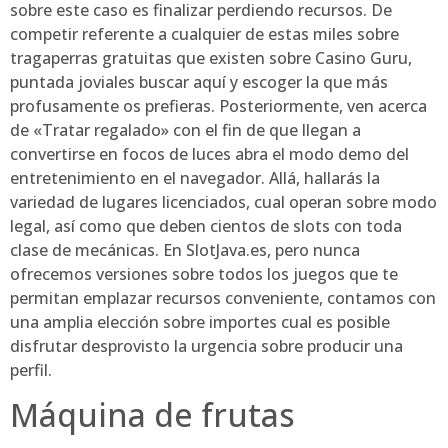
sobre este caso es finalizar perdiendo recursos. De
competir referente a cualquier de estas miles sobre
tragaperras gratuitas que existen sobre Casino Guru,
puntada joviales buscar aquí y escoger la que más
profusamente os prefieras. Posteriormente, ven acerca
de «Tratar regalado» con el fin de que llegan a
convertirse en focos de luces abra el modo demo del
entretenimiento en el navegador. Allá, hallarás la
variedad de lugares licenciados, cual operan sobre modo
legal, así­ como que deben cientos de slots con toda
clase de mecánicas. En SlotJava.es, pero nunca
ofrecemos versiones sobre todos los juegos que te
permitan emplazar recursos conveniente, contamos con
una amplia elección sobre importes cual es posible
disfrutar desprovisto la urgencia sobre producir una
perfil.
Máquina de frutas