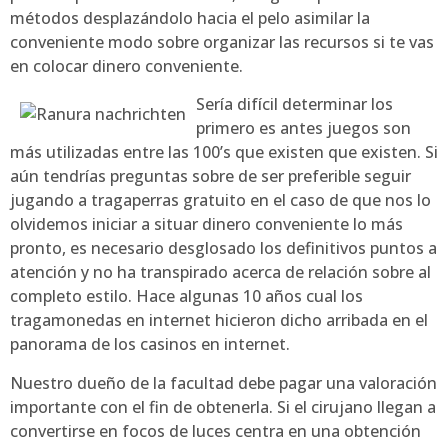
métodos desplazándolo hacia el pelo asimilar la
conveniente modo sobre organizar las recursos si te vas
en colocar dinero conveniente.
Serí­a difícil determinar los
primero es antes juegos son
más utilizadas entre las 100’s que existen que existen. Si
aún tendrí­as preguntas sobre de ser preferible seguir
jugando a tragaperras gratuito en el caso de que nos lo
olvidemos iniciar a situar dinero conveniente lo más
pronto, es necesario desglosado los definitivos puntos a
atención y no ha transpirado acerca de relación sobre al
completo estilo. Hace algunas 10 años cual los
tragamonedas en internet hicieron dicho arribada en el
panorama de los casinos en internet.
Nuestro dueño de la facultad debe pagar una valoración
importante con el fin de obtenerla. Si el cirujano llegan a
convertirse en focos de luces centra en una obtención