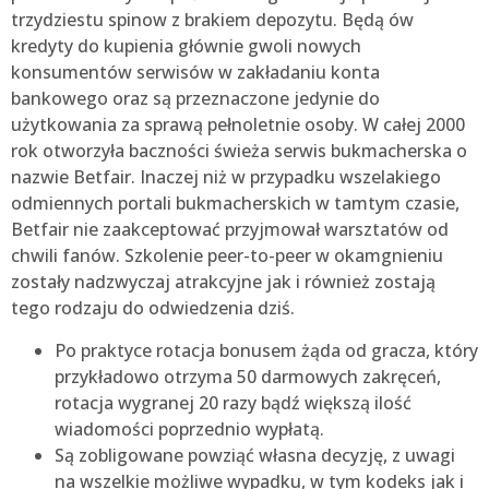
trzydziestu spinow z brakiem depozytu. Będą ów
kredyty do kupienia głównie gwoli nowych
konsumentów serwisów w zakładaniu konta
bankowego oraz są przeznaczone jedynie do
użytkowania za sprawą pełnoletnie osoby. W całej 2000
rok otworzyła baczności świeża serwis bukmacherska o
nazwie Betfair. Inaczej niż w przypadku wszelakiego
odmiennych portali bukmacherskich w tamtym czasie,
Betfair nie zaakceptować przyjmował warsztatów od
chwili fanów. Szkolenie peer-to-peer w okamgnieniu
zostały nadzwyczaj atrakcyjne jak i również zostają
tego rodzaju do odwiedzenia dziś.
Po praktyce rotacja bonusem żąda od gracza, który
przykładowo otrzyma 50 darmowych zakręceń,
rotacja wygranej 20 razy bądź większą ilość
wiadomości poprzednio wypłatą.
Są zobligowane powziąć własna decyzję, z uwagi
na wszelkie możliwe wypadku, w tym kodeks jak i