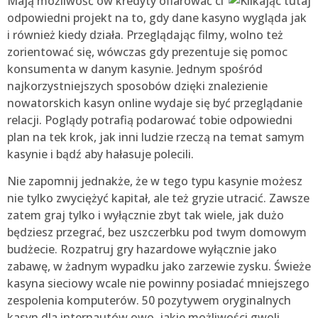
Mają możliwość ów kredyty ofiarować ci
odpowiedni projekt na to, gdy dane kasyno wygląda jak
i również kiedy działa. Przeglądając filmy, wolno też
zorientować się, wówczas gdy prezentuje się pomoc
konsumenta w danym kasynie. Jednym spośród
najkorzystniejszych sposobów dzięki znalezienie
nowatorskich kasyn online wydaje się być przeglądanie
relacji. Poglądy potrafią podarować tobie odpowiedni
plan na tek krok, jak inni ludzie rzeczą na temat samym
kasynie i bądź aby hałasuje polecili.
Nie zapomnij jednakże, że w tego typu kasynie możesz
nie tylko zwyciężyć kapitał, ale też gryzie utracić. Zawsze
zatem graj tylko i wyłącznie zbyt tak wiele, jak dużo
będziesz przegrać, bez uszczerbku pod twym domowym
budżecie. Rozpatruj gry hazardowe wyłącznie jako
zabawę, w żadnym wypadku jako zarzewie zysku. Świeże
kasyna sieciowy wcale nie powinny posiadać mniejszego
zespolenia komputerów. 50 pozytywem oryginalnych
kasyn dla internautów owo, jakie możliwości gwoli