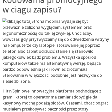
w ciągu zapisu?
Strona mobilna wydaje się być
przeważnie zbliżona wyglądem, systemem oraz
ergonomicznością do takiej zwykłej. Chociażby,
wówczas gdy przyzwyczaimy się do odwiedzenia witryny
na komputerze czy laptopie, stosowanie jej poprzez
telefon albo tablet odrzucić stanie się stanowiło
jakiegokolwiek bądź problemu. Wszystka spośród
komputerów także ma alternatywną wersję, będąca
bardzo odpowiednia jak i również zrozumiała.
Sterowanie w większości podobnie jest niezwykle do
siebie zbliżona.
Hit’n’Spin owe innowacyjna platforma pochodzące z
grami, której to operator ma zamiar zdobyć giełda
kasynowy mocną podażą slotów. Czasami, chcąc pograć,
musiałem przekopywać baczności przez stosy