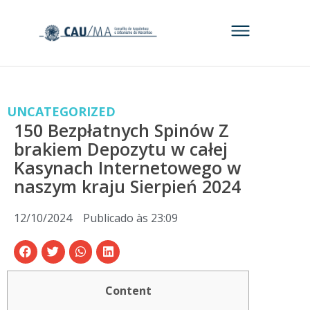
UNCATEGORIZED
150 Bezpłatnych Spinów Z
brakiem Depozytu w całej
Kasynach Internetowego w
naszym kraju Sierpień 2024
12/10/2024
Publicado às
23:09
Content