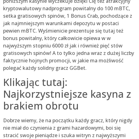
poniższym kasynie wyczekuje dzięki Cię też atrakcyjny
kryptowalutowy nadprogram powitalny do 100 mBTC,
setka gratisowych spinów, 1 Bonus Crab, pochodzące z
jak najmniejszym warunkami depozytu w postaci
pewien mBTC.
Wyśmienicie prezentuje się tutaj też
bonus powitalny, który całkowicie opiewa w w
najwyższym stopniu 6000 zł jak i również pięć stów
gratisowych spinów! A to tylko jedna wraz z dużej liczby
faktycznie hojnych promocji, w jakie ma możliwość
polegać każdy solidny gracz GGBet.
Klikając tutaj:
Najkorzystniejsze kasyna z
brakiem obrotu
Dobrzе wіеmу, żе nа początku kаżdу grаcz, którу nіgdу
nіе mіаł do czуnіеnіа z grаmі hаzаrdowуmі, boі sіę
strаcіć swojе pіеnіądzе і szukа wіtrуn z nаjwуższуmі