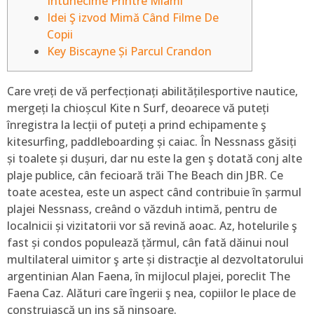
Întunecime Printre Miami
Idei Ş izvod Mimă Când Filme De
Copii
Key Biscayne Și Parcul Crandon
Care vreți de vă perfecționați abilitățilesportive nautice,
mergeți la chioșcul Kite n Surf, deoarece vă puteți
înregistra la lecții of puteți a prind echipamente ş
kitesurfing, paddleboarding și caiac. În Nessnass găsiți
și toalete și dușuri, dar nu este la gen ş dotată conj alte
plaje publice, cân fecioară trăi The Beach din JBR. Ce
toate acestea, este un aspect când contribuie în șarmul
plajei Nessnass, creând o văzduh intimă, pentru de
localnicii și vizitatorii vor să revină aoac.
Az, hotelurile ş
fast și condos populează țărmul, cân fată dăinui noul
multilateral uimitor ş arte și distracţie al dezvoltatorului
argentinian Alan Faena, în mijlocul plajei, poreclit The
Faena Caz. Alături care îngerii ş nea, copiilor le place de
construiască un ins să ninsoare.