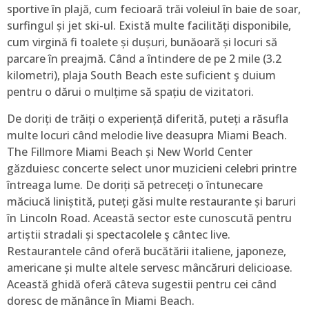
sportive în plajă, cum fecioară trăi voleiul în baie de soar,
surfingul și jet ski-ul. Există multe facilități disponibile,
cum virgină fi toalete și dușuri, bunăoară și locuri să
parcare în preajmă. Când a întindere de pe 2 mile (3.2
kilometri), plaja South Beach este suficient ş duium
pentru o dărui o mulțime să spațiu de vizitatori.
De doriți de trăiți o experiență diferită, puteți a răsufla
multe locuri când melodie live deasupra Miami Beach.
The Fillmore Miami Beach și New World Center
găzduiesc concerte select unor muzicieni celebri printre
întreaga lume. De doriți să petreceți o întunecare
măciucă liniștită, puteți găsi multe restaurante și baruri
în Lincoln Road. Această sector este cunoscută pentru
artiștii stradali și spectacolele ş cântec live.
Restaurantele când oferă bucătării italiene, japoneze,
americane și multe altele servesc mâncăruri delicioase.
Această ghidă oferă câteva sugestii pentru cei când
doresc de mănânce în Miami Beach.