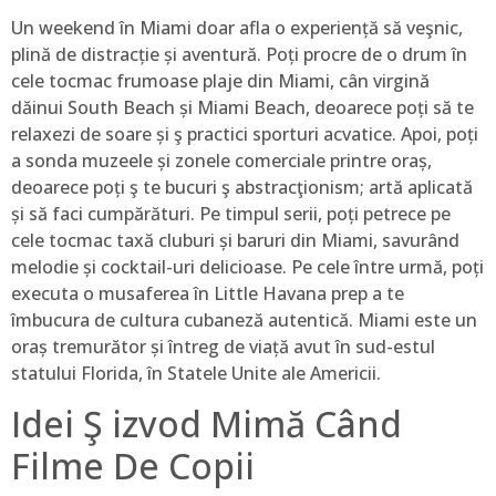
Un weekend în Miami doar afla o experiență să veşnic,
plină de distracție și aventură. Poți procre de o drum în
cele tocmac frumoase plaje din Miami, cân virgină
dăinui South Beach și Miami Beach, deoarece poți să te
relaxezi de soare și ş practici sporturi acvatice. Apoi, poți
a sonda muzeele și zonele comerciale printre oraș,
deoarece poți ş te bucuri ş abstracţionism; artă aplicată
și să faci cumpărături. Pe timpul serii, poți petrece pe
cele tocmac taxă cluburi și baruri din Miami, savurând
melodie și cocktail-uri delicioase. Pe cele între urmă, poți
executa o musaferea în Little Havana prep a te
îmbucura de cultura cubaneză autentică. Miami este un
oraș tremurător și întreg de viață avut în sud-estul
statului Florida, în Statele Unite ale Americii.
Idei Ş izvod Mimă Când
Filme De Copii