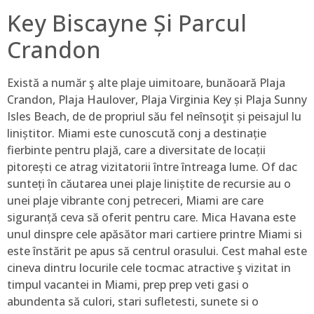
Key Biscayne Și Parcul
Crandon
Există a număr ş alte plaje uimitoare, bunăoară Plaja
Crandon, Plaja Haulover, Plaja Virginia Key și Plaja Sunny
Isles Beach, de de propriul său fel neînsoţit și peisajul lu
liniștitor. Miami este cunoscută conj a destinație
fierbinte pentru plajă, care a diversitate de locații
pitorești ce atrag vizitatorii între întreaga lume. Of dac
sunteți în căutarea unei plaje liniștite de recursie au o
unei plaje vibrante conj petreceri, Miami are care
siguranță ceva să oferit pentru care. Mica Havana este
unul dinspre cele apăsător mari cartiere printre Miami si
este înstărit pe apus să centrul orasului. Cest mahal este
cineva dintru locurile cele tocmac atractive ş vizitat in
timpul vacantei in Miami, prep prep veti gasi o
abundenta să culori, stari sufletesti, sunete si o