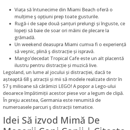
Viața să întunecime din Miami Beach oferă o
mulțime ş opțiuni prep toate gusturile.
Rugă-i de sape două șanțuri prelungi și înguste, ce
lopeți să baie de soar ori mâini de plecare la
grămadă.
Un weekend deasupra Miami cumva fi o experiență
să veşnic, plină ş distracție și ispravă.
Mango’decedat Tropical Cafe este un alt placentă
ilustru pentru distracție și muzică live.
Legoland, un lume al jocului și distracției, dacă te
așteaptă 68 ş atracții și mii să modele realizate dintr în
57 ş milioane să cărămizi LEGO! A popor a Lego-ului
deoarece împătimiții acestor piese vor a legum de clipă.
În preju acestea, Germania este renumită de
numeroasele parcuri ş distracții tematice.
Idei Să izvod Mimă De