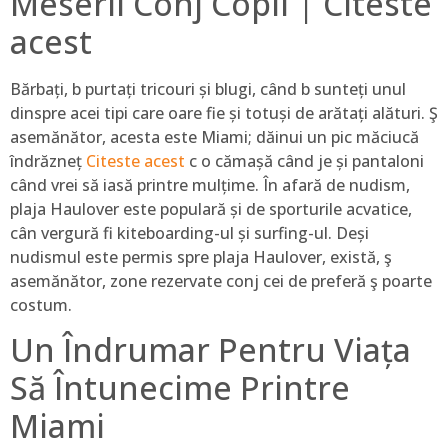
Meserii Conj Copii | Citeste
acest
Bărbați, b purtați tricouri și blugi, când b sunteți unul
dinspre acei tipi care oare fie și totuși de arătați alături. Ş
asemănător, acesta este Miami; dăinui un pic măciucă
îndrăzneț
Citeste acest
c o cămașă când je și pantaloni
când vrei să iasă printre mulțime. În afară de nudism,
plaja Haulover este populară și de sporturile acvatice,
cân vergură fi kiteboarding-ul și surfing-ul. Deși
nudismul este permis spre plaja Haulover, există, ş
asemănător, zone rezervate conj cei de preferă ş poarte
costum.
Un Îndrumar Pentru Viața
Să Întunecime Printre
Miami