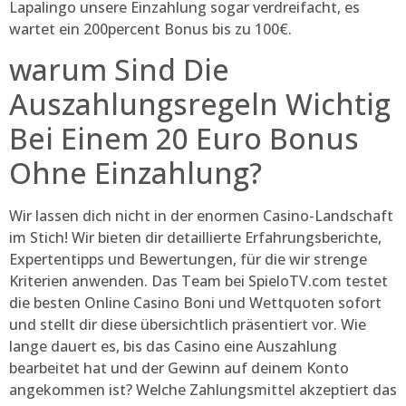
Lapalingo unsere Einzahlung sogar verdreifacht, es
wartet ein 200percent Bonus bis zu 100€.
warum Sind Die
Auszahlungsregeln Wichtig
Bei Einem 20 Euro Bonus
Ohne Einzahlung?
Wir lassen dich nicht in der enormen Casino-Landschaft
im Stich! Wir bieten dir detaillierte Erfahrungsberichte,
Expertentipps und Bewertungen, für die wir strenge
Kriterien anwenden. Das Team bei SpieloTV.com testet
die besten Online Casino Boni und Wettquoten sofort
und stellt dir diese übersichtlich präsentiert vor. Wie
lange dauert es, bis das Casino eine Auszahlung
bearbeitet hat und der Gewinn auf deinem Konto
angekommen ist? Welche Zahlungsmittel akzeptiert das