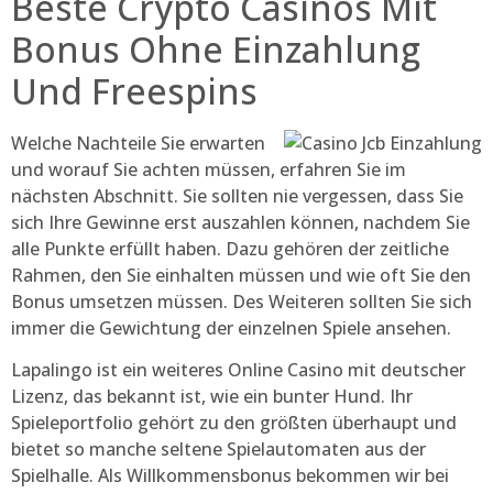
Beste Crypto Casinos Mit
Bonus Ohne Einzahlung
Und Freespins
Welche Nachteile Sie erwarten
und worauf Sie achten müssen, erfahren Sie im
nächsten Abschnitt. Sie sollten nie vergessen, dass Sie
sich Ihre Gewinne erst auszahlen können, nachdem Sie
alle Punkte erfüllt haben. Dazu gehören der zeitliche
Rahmen, den Sie einhalten müssen und wie oft Sie den
Bonus umsetzen müssen. Des Weiteren sollten Sie sich
immer die Gewichtung der einzelnen Spiele ansehen.
Lapalingo ist ein weiteres Online Casino mit deutscher
Lizenz, das bekannt ist, wie ein bunter Hund. Ihr
Spieleportfolio gehört zu den größten überhaupt und
bietet so manche seltene Spielautomaten aus der
Spielhalle. Als Willkommensbonus bekommen wir bei