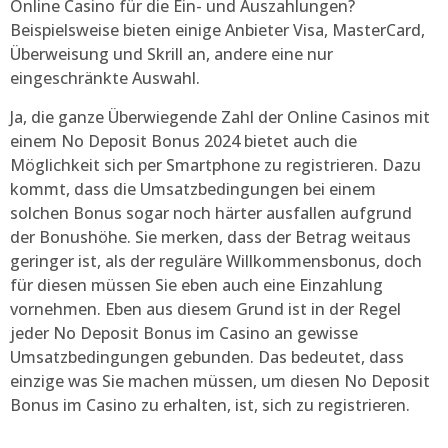
Online Casino für die Ein- und Auszahlungen?
Beispielsweise bieten einige Anbieter Visa, MasterCard,
Überweisung und Skrill an, andere eine nur
eingeschränkte Auswahl.
Ja, die ganze Überwiegende Zahl der Online Casinos mit
einem No Deposit Bonus 2024 bietet auch die
Möglichkeit sich per Smartphone zu registrieren. Dazu
kommt, dass die Umsatzbedingungen bei einem
solchen Bonus sogar noch härter ausfallen aufgrund
der Bonushöhe. Sie merken, dass der Betrag weitaus
geringer ist, als der reguläre Willkommensbonus, doch
für diesen müssen Sie eben auch eine Einzahlung
vornehmen. Eben aus diesem Grund ist in der Regel
jeder No Deposit Bonus im Casino an gewisse
Umsatzbedingungen gebunden. Das bedeutet, dass
einzige was Sie machen müssen, um diesen No Deposit
Bonus im Casino zu erhalten, ist, sich zu registrieren.