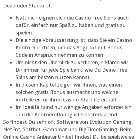
Dead oder Starburst.
Natürlich eignen sich die Casino Free Spins auch
dafür, einfach nur Spaß zu haben und gratis zu
spielen.
Die einzige Voraussetzung ist, dass Sie ein Casino
Konto einrichten, um das Angebot mit Bonus-
Code in Anspruch nehmen zu können.
Um nicht den Überblick zu verlieren, erklären wir
Dir immer für jede Spielbank, wie Du Deine Free
Spins am besten nutzen kannst.
In diesem Kapitel zeigen wir Ihnen, was einen
solchen gratis Bonus ausmacht und welche
Vorteile er für Ihren Casino-Start bereithält.
Im Idealfall sind nur wenige Angaben erforderlich
und die Kontoeröffnung ist selbsterklärend.
So findest Du sehr oft Software von Evolution Gaming,
NetEnt, Softbet, Gamomat und BigTimeGaming. Beim
Online Casino Anbieter Unibet findest Du beispielsweise