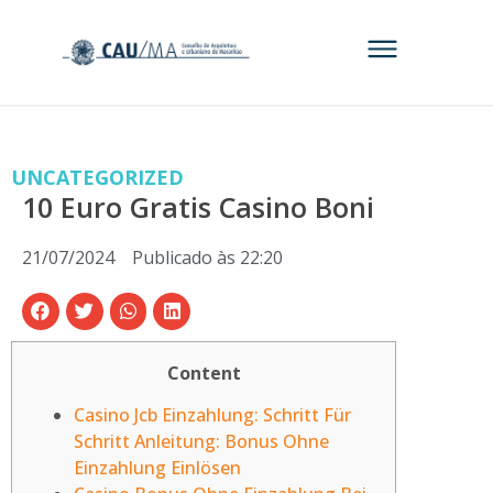
UNCATEGORIZED
10 Euro Gratis Casino Boni
21/07/2024
Publicado às
22:20
Content
Casino Jcb Einzahlung: Schritt Für
Schritt Anleitung: Bonus Ohne
Einzahlung Einlösen